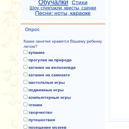
Обучалки
Стихи
Шоу, спектакли, квесты, сценки
Песни: ноты, караоке
Опрос
Какие занятия нравятся Вашему ребенку
летом?
купание
прогулки на природе
катание на велосипеде
катание на самокате
настольные игры
подвижные игры
компьютерные игры
чтение
творчество
путешествия
посещение музеев