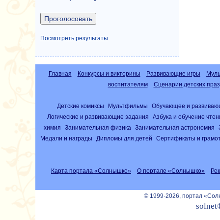
Посмотреть результаты
Главная
Конкурсы и викторины
Развивающие игры
Муль
воспитателям
Сценарии детских праз
Детские комиксы
Мультфильмы
Обучающее и развиваю
Логические и развивающие задания
Азбука и обучение чте
химия
Занимательная физика
Занимательная астрономия
Медали и награды
Дипломы для детей
Сертификаты и грамо
Карта портала «Солнышко»
О портале «Солнышко»
Ре
© 1999-2026, портал «Со
solnet