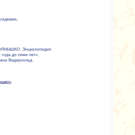
агадками,
СОЛНЫШКО. Энциклопедия
 года до семи лет»,
лана Видерхольд
ышко»