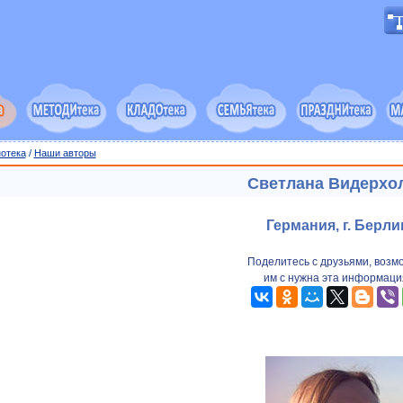
отека
/
Наши авторы
Светлана Видерхо
Германия, г. Берли
Поделитесь с друзьями, возм
им с нужна эта информаци