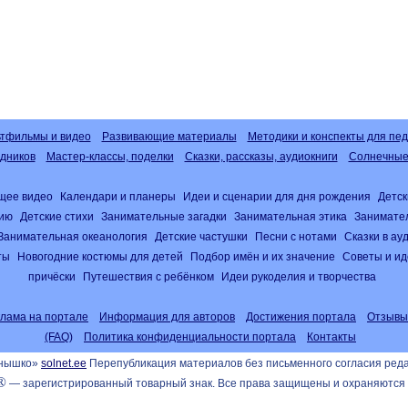
тфильмы и видео
Развивающие материалы
Методики и конспекты для пед
дников
Мастер-классы, поделки
Сказки, рассказы, аудиокниги
Солнечные 
щее видео
Календари и планеры
Идеи и сценарии для дня рождения
Детск
нию
Детские стихи
Занимательные загадки
Занимательная этика
Занимате
Занимательная океанология
Детские частушки
Песни с нотами
Сказки в а
ты
Новогодние костюмы для детей
Подбор имён и их значение
Советы и ид
причёски
Путешествия с ребёнком
Идеи рукоделия и творчества
клама на портале
Информация для авторов
Достижения портала
Отзывы
(FAQ)
Политика конфиденциальности портала
Контакты
лнышко»
solnet.ee
Перепубликация материалов без письменного согласия ред
®
— зарегистрированный товарный знак. Все права защищены и охраняются 