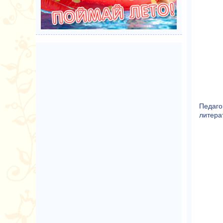
Педаго
литера