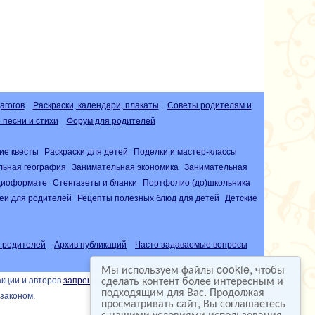
агогов
Раскраски, календари, плакаты
Советы родителям и
песни и стихи
Форум для родителей
ие квесты
Раскраски для детей
Поделки и мастер-классы
льная география
Занимательная экономика
Занимательная
удиоформате
Стенгазеты и бланки
Портфолио (до)школьника
еи для родителей
Рецепты полезных блюд для детей
Детские
 родителей
Архив публикаций
Часто задаваемые вопросы
Мы используем файлы cookie, чтобы
сделать контент более интересным и
акции и авторов
запрещена
подходящим для Вас. Продолжая
законом.
просматривать сайт, Вы соглашаетесь
с нашими условиями использования