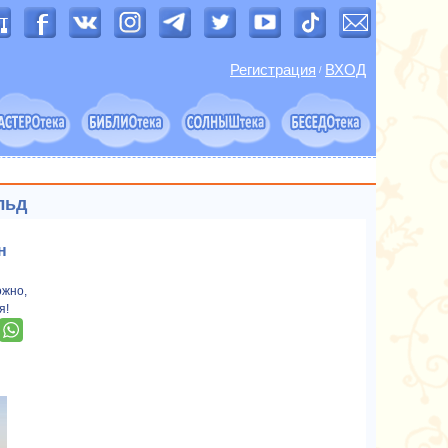
Регистрация
ВХОД
/
льд
н
ожно,
я!