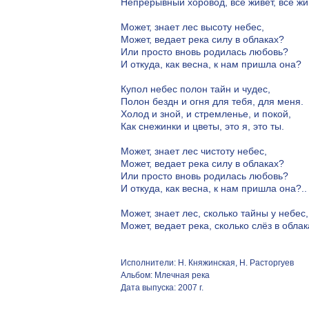
Непрерывный хоровод, всё живёт, всё жи
Может, знает лес высоту небес,
Может, ведает река силу в облаках?
Или просто вновь родилась любовь?
И откуда, как весна, к нам пришла она?
Купол небес полон тайн и чудес,
Полон бездн и огня для тебя, для меня.
Холод и зной, и стремленье, и покой,
Как снежинки и цветы, это я, это ты.
Может, знает лес чистоту небес,
Может, ведает река силу в облаках?
Или просто вновь родилась любовь?
И откуда, как весна, к нам пришла она?..
Может, знает лес, сколько тайны у небес,
Может, ведает река, сколько слёз в облак
Исполнители: Н. Княжинская, Н. Расторгуев
Альбом: Млечная река
Дата выпуска: 2007 г.