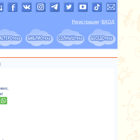
Регистрация
ВХОД
/
с
ожно,
я!