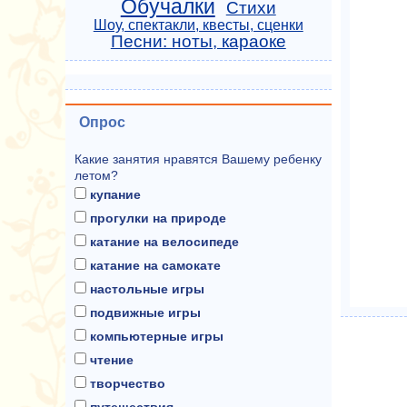
Обучалки
Стихи
Шоу, спектакли, квесты, сценки
Песни: ноты, караоке
Опрос
Какие занятия нравятся Вашему ребенку
летом?
купание
прогулки на природе
катание на велосипеде
катание на самокате
настольные игры
подвижные игры
компьютерные игры
чтение
творчество
путешествия