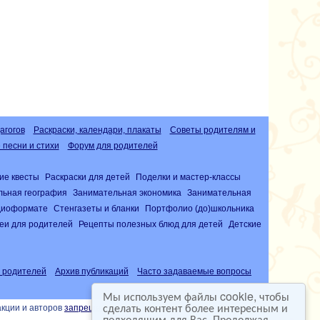
агогов
Раскраски, календари, плакаты
Советы родителям и
песни и стихи
Форум для родителей
ие квесты
Раскраски для детей
Поделки и мастер-классы
льная география
Занимательная экономика
Занимательная
удиоформате
Стенгазеты и бланки
Портфолио (до)школьника
еи для родителей
Рецепты полезных блюд для детей
Детские
 родителей
Архив публикаций
Часто задаваемые вопросы
Мы используем файлы cookie, чтобы
сделать контент более интересным и
акции и авторов
запрещена
подходящим для Вас. Продолжая