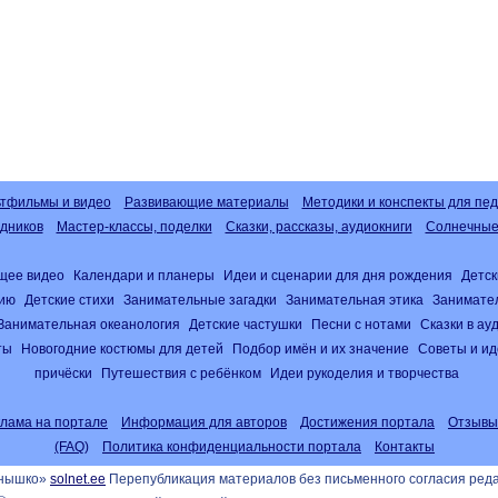
тфильмы и видео
Развивающие материалы
Методики и конспекты для пед
дников
Мастер-классы, поделки
Сказки, рассказы, аудиокниги
Солнечные 
щее видео
Календари и планеры
Идеи и сценарии для дня рождения
Детск
нию
Детские стихи
Занимательные загадки
Занимательная этика
Занимате
Занимательная океанология
Детские частушки
Песни с нотами
Сказки в а
ты
Новогодние костюмы для детей
Подбор имён и их значение
Советы и ид
причёски
Путешествия с ребёнком
Идеи рукоделия и творчества
клама на портале
Информация для авторов
Достижения портала
Отзывы
(FAQ)
Политика конфиденциальности портала
Контакты
лнышко»
solnet.ee
Перепубликация материалов без письменного согласия ред