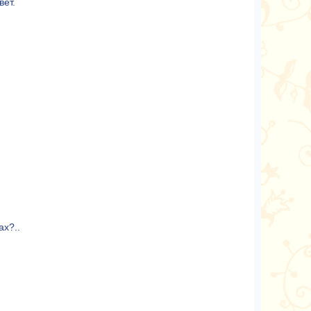
вёт.
ах?..