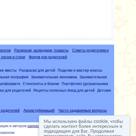
агогов
Раскраски, календари, плакаты
Советы родителям и
песни и стихи
Форум для родителей
ие квесты
Раскраски для детей
Поделки и мастер-классы
льная география
Занимательная экономика
Занимательная
удиоформате
Стенгазеты и бланки
Портфолио (до)школьника
еи для родителей
Рецепты полезных блюд для детей
Детские
 родителей
Архив публикаций
Часто задаваемые вопросы
Мы используем файлы cookie, чтобы
сделать контент более интересным и
акции и авторов
запрещена
подходящим для Вас. Продолжая
законом.
просматривать сайт, Вы соглашаетесь