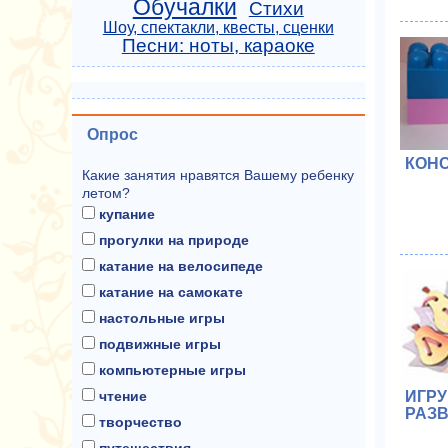
Обучалки
Стихи
Шоу, спектакли, квесты, сценки
Песни: ноты, караоке
Опрос
КОН
Какие занятия нравятся Вашему ребенку
летом?
купание
прогулки на природе
катание на велосипеде
катание на самокате
настольные игры
подвижные игры
компьютерные игры
чтение
ИГРУ
РАЗ
творчество
путешествия