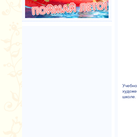
Учебно
художе
школе.