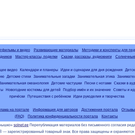
тфильмы и видео
Развивающие материалы
Методики и конспекты для пед
дников
Мастер-классы, поделки
Сказки, рассказы, аудиокниги
Солнечные 
щее видео
Календари и планеры
Идеи и сценарии для дня рождения
Детск
нию
Детские стихи
Занимательные загадки
Занимательная этика
Занимате
Занимательная океанология
Детские частушки
Песни с нотами
Сказки в а
ты
Новогодние костюмы для детей
Подбор имён и их значение
Советы и ид
причёски
Путешествия с ребёнком
Идеи рукоделия и творчества
клама на портале
Информация для авторов
Достижения портала
Отзывы
(FAQ)
Политика конфиденциальности портала
Контакты
лнышко»
solnet.ee
Перепубликация материалов без письменного согласия ред
®
— зарегистрированный товарный знак. Все права защищены и охраняются 