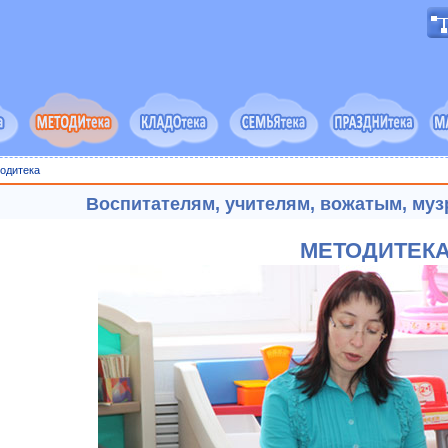
одитека
Воспитателям, учителям, вожатым, муз
МЕТОДИТЕК