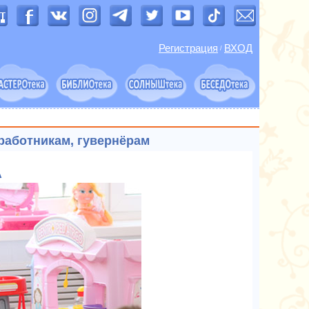
Регистрация
ВХОД
/
работникам, гувернёрам
А