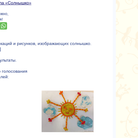
ала «Солнышко»
ожно,
я!
икаций и рисунков, изображающих солнышко.
]
ультаты.
 голосования
лей: