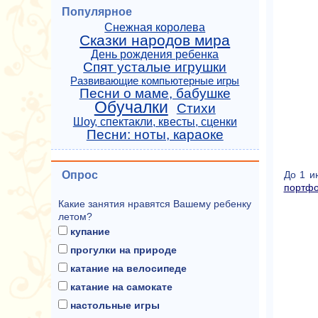
Популярное
Снежная королева
Сказки народов мира
День рождения ребенка
Спят усталые игрушки
Развивающие компьютерные игры
Песни о маме, бабушке
Обучалки
Стихи
Шоу, спектакли, квесты, сценки
Песни: ноты, караоке
Опрос
До 1 и
портфо
Какие занятия нравятся Вашему ребенку
летом?
купание
прогулки на природе
катание на велосипеде
катание на самокате
настольные игры