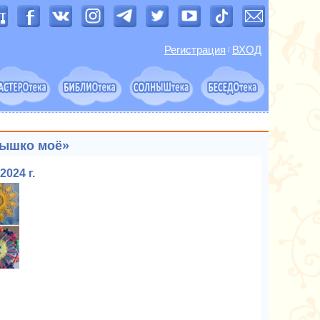
Регистрация
ВХОД
/
нышко моё»
2024 г.