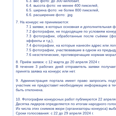
6.3. вес фото: до 300 килобайт,
6.4. высота фото: не менее 400 пикселей,
6.5. ширина фото: не более 800 пикселей,
6.6. расширение фото: .jpg
7. На конкурс не принимаются:
7.1 заявки, в которых основная и дополнительная
7.2 фотографии, не подходящие по условиям конку
7.3 фотографии, обработанные после съёмки (фо
эффекты и т.д.),
7.4 фотографии, на которые нанесён адрес или лого
7.5 фотографии, участвовавшие в одном из предыд
7.6 неэстетические, противоречащие нормам морал
8. Приём заявок: с 12 марта до 20 апреля 2024 г.
В течение 3 рабочих дней отправитель заявки получае
принята заявка на конкурс или нет.
9. Администрация портала имеет право запросить подт
участник не предоставит необходимую информацию в теч
быть отклонена.
10. Фотографии конкурсных работ публикуются 22 апреля 
Десятка лидеров определяется по итогам народного голо
Из числа этих снимков жюри (организаторы конкурса) выб
Сроки голосования: с 22 до 29 апреля 2024 г.