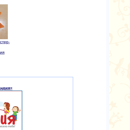
стер-
ния
андия»