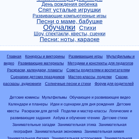
День рождения ребенка
Спят усталые игрушки
Развивающие компьютерные игры
Песни о маме, бабушке
Обучалки
Стихи
Шоу, спектакли, квесты, сценки
Песни: ноты, караоке
Главная
Конкурсы и викторины
Развивающие игры
Мультфильмы и
видео
Развивающие материалы
Методики и конспекты для педагогов
Раскраски, календари, плакаты
Советы родителям и воспитателям
Сценарии детских праздников
Мастер-классы, поделки
Сказки,
рассказы, аудиокниги
Солнечные песни и стихи
Форум для родителей
Детские комиксы
Мультфильмы
Обучающее и развивающее видео
Календари и планеры
Идеи и сценарии для дня рождения
Детские
квесты
Раскраски для детей
Поделки и мастер-классы
Логические и
развивающие задания
Азбука и обучение чтению
Детские стихи
Занимательные загадки
Занимательная этика
Занимательная
география
Занимательная экономика
Занимательная химия
Занимательная физика
Занимательная астрономия
Занимательная