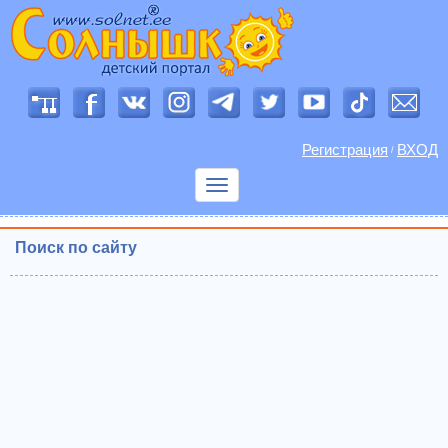
Регистрация
ВХОД
/
Показать
меню
Поиск по сайту