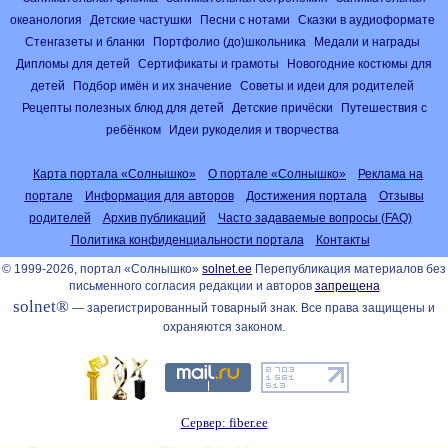
океанология
Детские частушки
Песни с нотами
Сказки в аудиоформате
Стенгазеты и бланки
Портфолио (до)школьника
Медали и награды
Дипломы для детей
Сертификаты и грамоты
Новогодние костюмы для
детей
Подбор имён и их значение
Советы и идеи для родителей
Рецепты полезных блюд для детей
Детские причёски
Путешествия с
ребёнком
Идеи рукоделия и творчества
Карта портала «Солнышко»
О портале «Солнышко»
Реклама на
портале
Информация для авторов
Достижения портала
Отзывы
родителей
Архив публикаций
Часто задаваемые вопросы (FAQ)
Политика конфиденциальности портала
Контакты
© 1999-2026, портал «Солнышко»
solnet.ee
Перепубликация материалов без
письменного согласия редакции и авторов
запрещена
solnet®
— зарегистрированный товарный знак. Все права защищены и
охраняются законом.
Сервер: fiber.ee