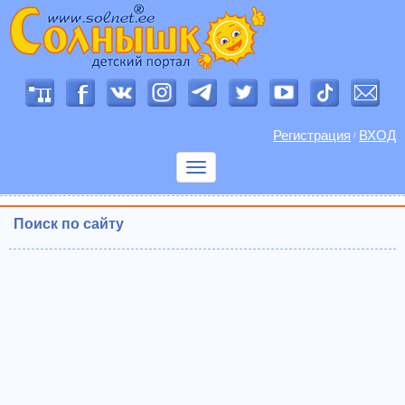
Регистрация
ВХОД
/
Показать
меню
Поиск по сайту