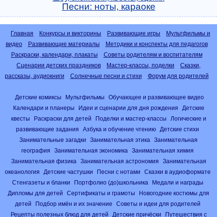
Песни: ноты, караоке
Главная
Конкурсы и викторины
Развивающие игры
Мультфильмы и
видео
Развивающие материалы
Методики и конспекты для педагогов
Раскраски, календари, плакаты
Советы родителям и воспитателям
Сценарии детских праздников
Мастер-классы, поделки
Сказки,
рассказы, аудиокниги
Солнечные песни и стихи
Форум для родителей
Детские комиксы
Мультфильмы
Обучающее и развивающее видео
Календари и планеры
Идеи и сценарии для дня рождения
Детские
квесты
Раскраски для детей
Поделки и мастер-классы
Логические и
развивающие задания
Азбука и обучение чтению
Детские стихи
Занимательные загадки
Занимательная этика
Занимательная
география
Занимательная экономика
Занимательная химия
Занимательная физика
Занимательная астрономия
Занимательная
океанология
Детские частушки
Песни с нотами
Сказки в аудиоформате
Стенгазеты и бланки
Портфолио (до)школьника
Медали и награды
Дипломы для детей
Сертификаты и грамоты
Новогодние костюмы для
детей
Подбор имён и их значение
Советы и идеи для родителей
Рецепты полезных блюд для детей
Детские причёски
Путешествия с