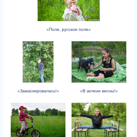
«Поле, русское поле»
«Замаскировалась!»
«В зелени весны!»