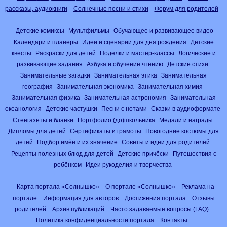
рассказы, аудиокниги
Солнечные песни и стихи
Форум для родителей
Детские комиксы
Мультфильмы
Обучающее и развивающее видео
Календари и планеры
Идеи и сценарии для дня рождения
Детские
квесты
Раскраски для детей
Поделки и мастер-классы
Логические и
развивающие задания
Азбука и обучение чтению
Детские стихи
Занимательные загадки
Занимательная этика
Занимательная
география
Занимательная экономика
Занимательная химия
Занимательная физика
Занимательная астрономия
Занимательная
океанология
Детские частушки
Песни с нотами
Сказки в аудиоформате
Стенгазеты и бланки
Портфолио (до)школьника
Медали и награды
Дипломы для детей
Сертификаты и грамоты
Новогодние костюмы для
детей
Подбор имён и их значение
Советы и идеи для родителей
Рецепты полезных блюд для детей
Детские причёски
Путешествия с
ребёнком
Идеи рукоделия и творчества
Карта портала «Солнышко»
О портале «Солнышко»
Реклама на
портале
Информация для авторов
Достижения портала
Отзывы
родителей
Архив публикаций
Часто задаваемые вопросы (FAQ)
Политика конфиденциальности портала
Контакты