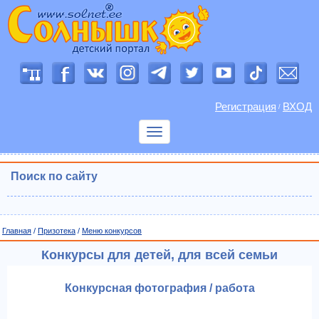
Регистрация
ВХОД
/
Показать
меню
Поиск по сайту
Главная
/
Призотека
/
Меню конкурсов
Конкурсы для детей, для всей семьи
Конкурсная фотография / работа