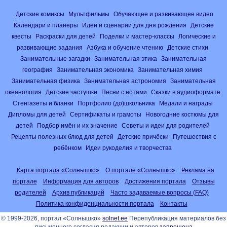
Детские комиксы
Мультфильмы
Обучающее и развивающее видео
Календари и планеры
Идеи и сценарии для дня рождения
Детские
квесты
Раскраски для детей
Поделки и мастер-классы
Логические и
развивающие задания
Азбука и обучение чтению
Детские стихи
Занимательные загадки
Занимательная этика
Занимательная
география
Занимательная экономика
Занимательная химия
Занимательная физика
Занимательная астрономия
Занимательная
океанология
Детские частушки
Песни с нотами
Сказки в аудиоформате
Стенгазеты и бланки
Портфолио (до)школьника
Медали и награды
Дипломы для детей
Сертификаты и грамоты
Новогодние костюмы для
детей
Подбор имён и их значение
Советы и идеи для родителей
Рецепты полезных блюд для детей
Детские причёски
Путешествия с
ребёнком
Идеи рукоделия и творчества
Карта портала «Солнышко»
О портале «Солнышко»
Реклама на
портале
Информация для авторов
Достижения портала
Отзывы
родителей
Архив публикаций
Часто задаваемые вопросы (FAQ)
Политика конфиденциальности портала
Контакты
© 1999-2026, портал «Солнышко»
solnet.ee
Перепубликация материалов без