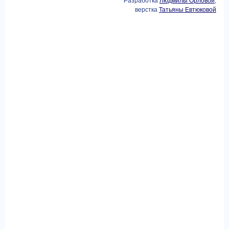
Разработка
Людмилы Орловой
,
верстка
Татьяны Евтюковой