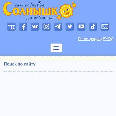
Регистрация
ВХОД
/
Показать
меню
Поиск по сайту