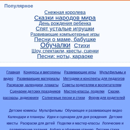
Популярное
Снежная королева
Сказки народов мира
День рождения ребенка
Спят усталые игрушки
Развивающие компьютерные игры
Песни о маме, бабушке
Обучалки
Стихи
Шоу, спектакли, квесты, сценки
Песни: ноты, караоке
Главная
Конкурсы и викторины
Развивающие игры
Мультфильмы и
видео
Развивающие материалы
Методики и конспекты для педагогов
Раскраски, календари, плакаты
Советы родителям и воспитателям
Сценарии детских праздников
Мастер-классы, поделки
Сказки,
рассказы, аудиокниги
Солнечные песни и стихи
Форум для родителей
Детские комиксы
Мультфильмы
Обучающее и развивающее видео
Календари и планеры
Идеи и сценарии для дня рождения
Детские
квесты
Раскраски для детей
Поделки и мастер-классы
Логические и
развивающие задания
Азбука и обучение чтению
Детские стихи