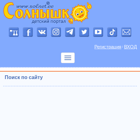
Регистрация
ВХОД
/
Показать
меню
Поиск по сайту