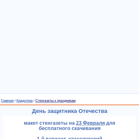
Главная
/
Кладотека
/
Стенгазеты к праздникам
День защитника Отечества
макет стенгазеты на
23 Февраля
для
бесплатного скачивания
1-й вариант, классический