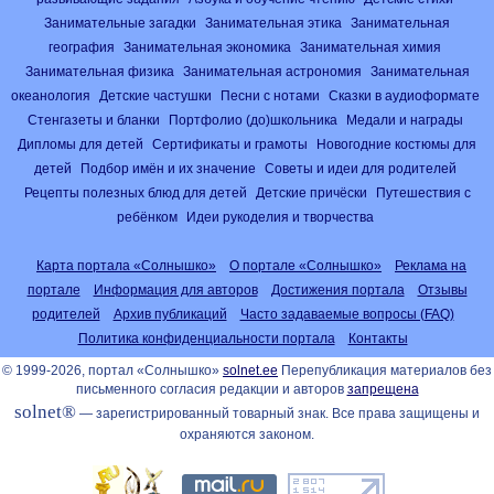
Занимательные загадки
Занимательная этика
Занимательная
география
Занимательная экономика
Занимательная химия
Занимательная физика
Занимательная астрономия
Занимательная
океанология
Детские частушки
Песни с нотами
Сказки в аудиоформате
Стенгазеты и бланки
Портфолио (до)школьника
Медали и награды
Дипломы для детей
Сертификаты и грамоты
Новогодние костюмы для
детей
Подбор имён и их значение
Советы и идеи для родителей
Рецепты полезных блюд для детей
Детские причёски
Путешествия с
ребёнком
Идеи рукоделия и творчества
Карта портала «Солнышко»
О портале «Солнышко»
Реклама на
портале
Информация для авторов
Достижения портала
Отзывы
родителей
Архив публикаций
Часто задаваемые вопросы (FAQ)
Политика конфиденциальности портала
Контакты
© 1999-2026, портал «Солнышко»
solnet.ee
Перепубликация материалов без
письменного согласия редакции и авторов
запрещена
solnet®
— зарегистрированный товарный знак. Все права защищены и
охраняются законом.