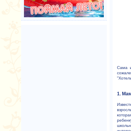
Сама и
сожале
"Хотели
1. Ма
Извест
взросл
котора
ребенк
школьн
интере