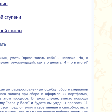
олио
й ступени
ьной школы
ать
ия, уметь "презентовать себя" - неплоха. Но, к
учает рекомендаций, как это делать. И что в итоге?
 самую распространенную ошибку: сбор материалов
ного голоса) при сборе и оформлении портфолио,
в этом процессе. В таком случае, вместо помощи
пу "папа у Васи" и будете вынуждены провести 11
 свои предпочтения и свое мнение о способностях и
у считать, что мы лучше нашего ребенка знаем, что