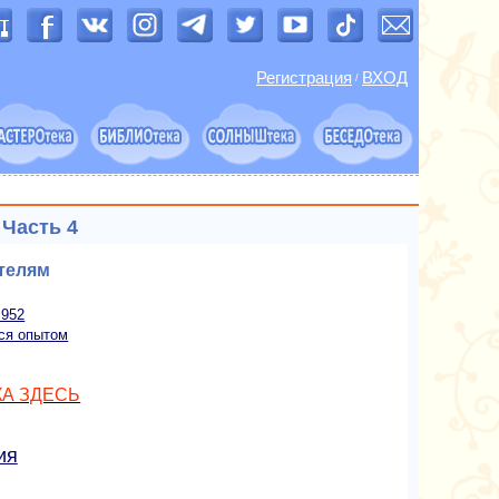
Регистрация
ВХОД
/
Часть 4
телям
 952
ся опытом
А ЗДЕСЬ
ия