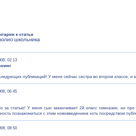
тарии к статье
олио школьника
008, 02:13
power
ледующих публикаций! У меня сейчас сестра во втором классе, и м
008, 06:45
о за статью! У меня сын заканчивает 2й класс гимназии, но пр
ность познакомиться с этим нововведением хоть посредством публ
008, 08:50