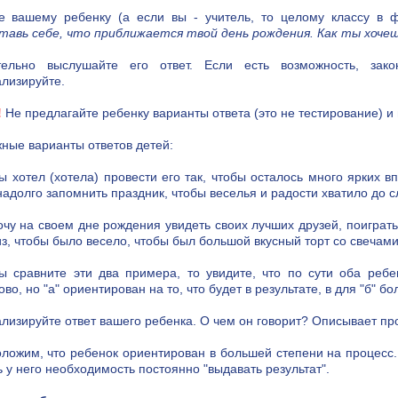
е вашему ребенку (а если вы - учитель, то целому классу в ф
тавь себе, что приближается твой день рождения. Как ты хоче
тельно выслушайте его ответ. Если есть возможность, зак
лизируйте.
!
Не предлагайте ребенку варианты ответа (это не тестирование) и
ные варианты ответов детей:
бы хотел (хотела) провести его так, чтобы осталось много ярких 
надолго запомнить праздник, чтобы веселья и радости хватило до 
хочу на своем дне рождения увидеть своих лучших друзей, поиграт
з, чтобы было весело, чтобы был большой вкусный торт со свечами
ы сравните эти два примера, то увидите, что по сути оба реб
во, но "а" ориентирован на то, что будет в результате, в для "б" 
лизируйте ответ вашего ребенка. О чем он говорит? Описывает про
ложим, что ребенок ориентирован в большей степени на процесс.
ь у него необходимость постоянно "выдавать результат".