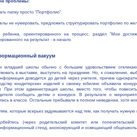
ие проблемы:
вать папку просто "Портфолио".
делы не нумеровать, предложить структурировать портфолио по же
 ребенка, ориентированного на процесс, раздел "Мои достиж
рованного на результат - в начало.
формационный вакуум
и младшей школы обычно с большим удовольствием откликают
твовать в выставке, выступить на празднике. Но, к сожалению, 
информация доводится до детей через учителя, причем однократн
одству кондитерских изделий к своему юбилею объявила конку
. При этом администрация школы, вместо того, чтобы повесить
дителя сообщить детям о конкурсе. В результате о мероприят
лись в классе. Остальные пребывали в полном неведении, хотя мо
лям, которые всерьез задумываются над тем, как получать нужну
обейтесь (через родительский комитет или попечительски
нформационный стенд, анонсирующий и освещающий общешкольны