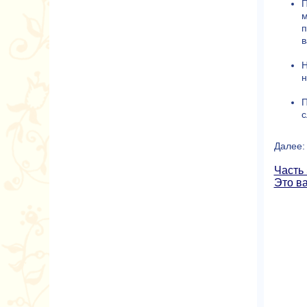
П
м
п
в
Н
н
П
с
Далее:
Часть 
Это в