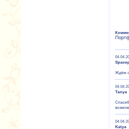
Коммен
Портф
04.04.2
Space
Ждём с
04.04.2
Tanya
Спасиб
возмож
04.04.2
Katya