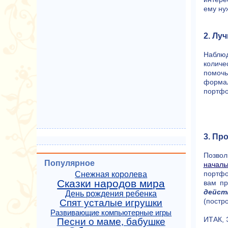
ему ну
2. Лу
Наблюд
количе
помочь
формал
портфо
3. Пр
Позвол
Популярное
началь
портфо
Снежная королева
Сказки народов мира
вам пр
дейст
День рождения ребенка
(постр
Спят усталые игрушки
Развивающие компьютерные игры
ИТАК,
Песни о маме, бабушке