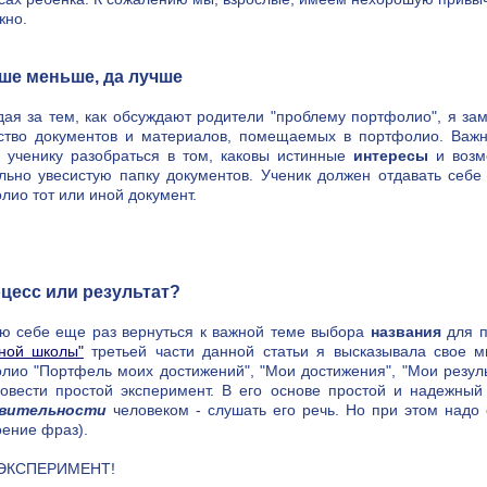
жно.
чше меньше, да лучше
ая за тем, как обсуждают родители "проблему портфолио", я за
ство документов и материалов, помещаемых в портфолио. Важно
 ученику разобраться в том, каковы истинные
интересы
и возмо
ьно увесистую папку документов. Ученик должен отдавать себе
лио тот или иной документ.
оцесс или результат?
ю себе еще раз вернуться к важной теме выбора
названия
для п
ной школы"
третьей части данной статьи я высказывала свое м
лио "Портфель моих достижений", "Мои достижения", "Мои резуль
овести простой эксперимент. В его основе простой и надежны
вительности
человеком - слушать его речь. Но при этом надо
оение фраз).
 ЭКСПЕРИМЕНТ!