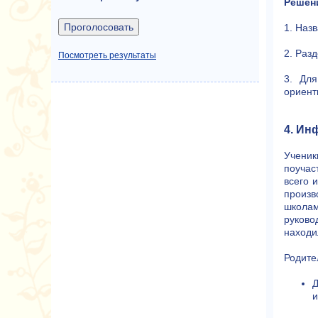
Решен
1. Наз
2. Раз
Посмотреть результаты
3. Для
ориенти
4. Ин
Ученик
поучас
всего 
произв
школам
руково
находи
Родите
Д
и