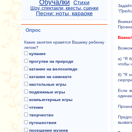
Обучалки
Стихи
Задайт
Шоу, спектакли, квесты, сценки
"Предс
Песни: ноты, караоке
Внима
Проана
Опрос
Важно
Какие занятия нравятся Вашему ребенку
летом?
Возмож
купание
а) "Я 
прогулки на природе
чтобы 
катание на велосипеде
б) "Я 
катание на самокате
сюрпри
настольные игры
Если в
подвижные игры
одинако
компьютерные игры
Проана
чтение
творчество
Предпо
вызват
путешествия
посещение музеев