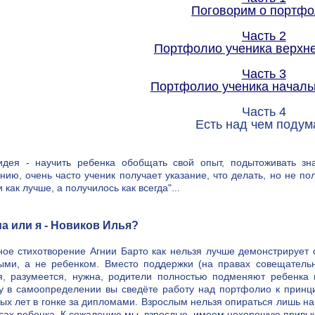
Поговорим о портф
Часть 2
Портфолио ученика верхне
Часть 3
Портфолио ученика начал
Часть 4
Есть над чем подум
дея - научить ребенка обобщать свой опыт, подытоживать знан
нию, очень часто ученик получает указание, что делать, но не пол
 как лучше, а получилось как всегда"...
ма или я - Новиков Илья?
ное стихотворение Агнии Барто как нельзя лучше демонстрирует
ыми, а не ребенком. Вместо поддержки (на правах совещатель
я, разумеется, нужна, родители полностью подменяют ребенка 
у в самоопределении вы сведёте работу над портфолио к принци
ых лет в гонке за дипломами. Взрослым нельзя опираться лишь на
сах ребенка. К сожалению мы, взрослые, имеем нехорошую привычк