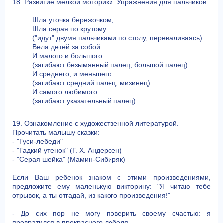
18. Развитие мелкой моторики. Упражнения для пальчиков.
Шла уточка бережочком,
Шла серая по крутому.
("идут" двумя пальчиками по столу, переваливаясь)
Вела детей за собой
И малого и большого
(загибают безымянный палец, большой палец)
И среднего, и меньшего
(загибают средний палец, мизинец)
И самого любимого
(загибают указательный палец)
19. Ознакомление с художественной литературой.
Прочитать малышу сказки:
- "Гуси-лебеди"
- "Гадкий утенок" (Г. Х. Андерсен)
- "Серая шейка" (Мамин-Сибиряк)
Если Ваш ребенок знаком с этими произведениями,
предложите ему маленькую викторину: "Я читаю тебе
отрывок, а ты отгадай, из какого произведения!"
- До сих пор не могу поверить своему счастью: я
превратился в прекрасного лебедя…