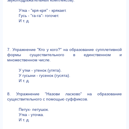
Утка - "кря-кря" - крякает.
Гусь - "га-га"- гогочет.
И т. д.
7. Упражнение "Кто у кого?" на образование супплетивной
формы существительного в единственном и
множественном числе.
У утки - утенок (утята).
У гусыни - гусенок (гусята).
И т. д.
8. Упражнение "Назови ласково" на образование
существительного с помощью суффиксов.
Петух- петушок.
Утка - уточка.
И т. д.