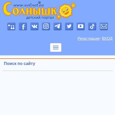
Регистрация
ВХОД
/
Показать
меню
Поиск по сайту