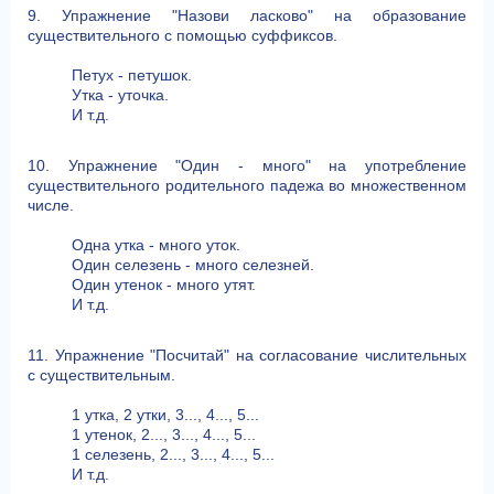
9. Упражнение "Назови ласково" на образование
существительного с помощью суффиксов.
Петух - петушок.
Утка - уточка.
И т.д.
10. Упражнение "Один - много" на употребление
существительного родительного падежа во множественном
числе.
Одна утка - много уток.
Один селезень - много селезней.
Один утенок - много утят.
И т.д.
11. Упражнение "Посчитай" на согласование числительных
с существительным.
1 утка, 2 утки, 3..., 4..., 5...
1 утенок, 2..., 3..., 4..., 5...
1 селезень, 2..., 3..., 4..., 5...
И т.д.