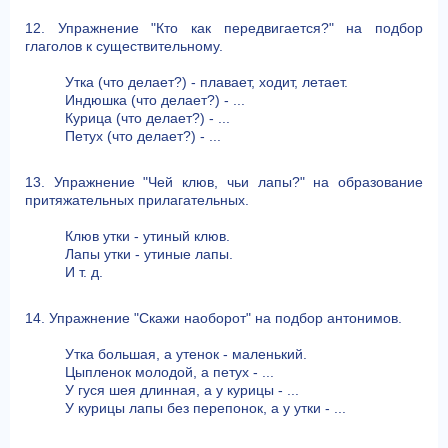
12. Упражнение "Кто как передвигается?" на подбор
глаголов к существительному.
Утка (что делает?) - плавает, ходит, летает.
Индюшка (что делает?) - ...
Курица (что делает?) - ...
Петух (что делает?) - ...
13. Упражнение "Чей клюв, чьи лапы?" на образование
притяжательных прилагательных.
Клюв утки - утиный клюв.
Лапы утки - утиные лапы.
И т. д.
14. Упражнение "Скажи наоборот" на подбор антонимов.
Утка большая, а утенок - маленький.
Цыпленок молодой, а петух - ...
У гуся шея длинная, а у курицы - ...
У курицы лапы без перепонок, а у утки - ...