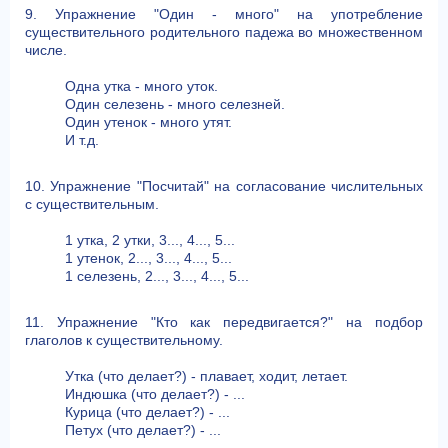
9. Упражнение "Один - много" на употребление
существительного родительного падежа во множественном
числе.
Одна утка - много уток.
Один селезень - много селезней.
Один утенок - много утят.
И т.д.
10. Упражнение "Посчитай" на согласование числительных
с существительным.
1 утка, 2 утки, 3..., 4..., 5...
1 утенок, 2..., 3..., 4..., 5...
1 селезень, 2..., 3..., 4..., 5...
11. Упражнение "Кто как передвигается?" на подбор
глаголов к существительному.
Утка (что делает?) - плавает, ходит, летает.
Индюшка (что делает?) - ...
Курица (что делает?) - ...
Петух (что делает?) - ...