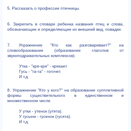
5. Рассказать о профессии птичницы.
6. Закрепить в словаре ребенка названия птиц и слова,
обозначающие и определяющие их внешний вид, повадки.
7. Упражнение "Кто как разговаривает?" на
словообразование (образование глаголов от
звукоподражательных комплексов).
Утка - "кря-кря" - крякает.
Гусь - "га-га" - гогочет.
И т.д.
8. Упражнение "Кто у кого?" на образование супплетивной
формы существительного в единственном и
множественном числе.
У утки - утенок (утята).
У гусыни - гусенок (гусята).
И т.д.