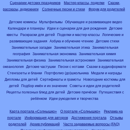
Сценарии детских праздников
Мастер-классы, поделки
Сказки,
рассказы, аудиокниги
Солнечные песни и стихи
Форум для родителей
Детские комиксы
Мультфильмы
Обучающее и развивающее видео
Календари и планеры
Идеи и сценарии для дня рождения
Детские
квесты
Раскраски для детей
Поделки и мастер-классы
Логические и
развивающие задания
Азбука и обучение чтению
Детские стихи
Занимательные загадки
Занимательная этика
Занимательная
география
Занимательная экономика
Занимательная химия
Занимательная физика
Занимательная астрономия
Занимательная
океанология
Детские частушки
Песни с нотами
Сказки в аудиоформате
Стенгазеты и бланки
Портфолио (до)школьника
Медали и награды
Дипломы для детей
Сертификаты и грамоты
Новогодние костюмы для
детей
Подбор имён и их значение
Советы и идеи для родителей
Рецепты полезных блюд для детей
Детские причёски
Путешествия с
ребёнком
Идеи рукоделия и творчества
Карта портала «Солнышко»
О портале «Солнышко»
Реклама на
портале
Информация для авторов
Достижения портала
Отзывы
родителей
Архив публикаций
Часто задаваемые вопросы (FAQ)