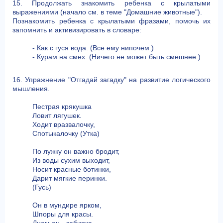
15. Продолжать знакомить ребенка с крылатыми
выражениями (начало см. в теме "Домашние животные").
Познакомить ребенка с крылатыми фразами, помочь их
запомнить и активизировать в словаре:
- Как с гуся вода. (Все ему нипочем.)
- Курам на смех. (Ничего не может быть смешнее.)
16. Упражнение "Отгадай загадку" на развитие логического
мышления.
Пестрая крякушка
Ловит лягушек.
Ходит вразвалочку,
Спотыкалочку (Утка)
По лужку он важно бродит,
Из воды сухим выходит,
Носит красные ботинки,
Дарит мягкие перинки.
(Гусь)
Он в мундире ярком,
Шпоры для красы.
Днем он - забияка,