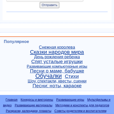
Популярное
Снежная королева
Сказки народов мира
День рождения ребенка
Спят усталые игрушки
Развивающие компьютерные игры
Песни о маме, бабушке
Обучалки
Стихи
Шоу, спектакли, квесты, сценки
Песни: ноты, караоке
Главная
Конкурсы и викторины
Развивающие игры
Мультфильмы и
видео
Развивающие материалы
Методики и конспекты для педагогов
Раскраски, календари, плакаты
Советы родителям и воспитателям