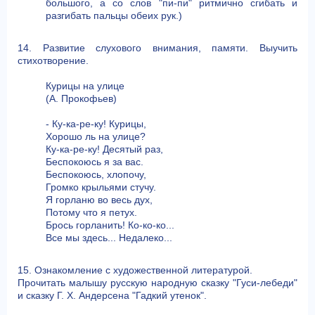
большого, а со слов "пи-пи" ритмично сгибать и
разгибать пальцы обеих рук.)
14. Развитие слухового внимания, памяти. Выучить
стихотворение.
Курицы на улице
(А. Прокофьев)
- Ку-ка-ре-ку! Курицы,
Хорошо ль на улице?
Ку-ка-ре-ку! Десятый раз,
Беспокоюсь я за вас.
Беспокоюсь, хлопочу,
Громко крыльями стучу.
Я горланю во весь дух,
Потому что я петух.
Брось горланить! Ко-ко-ко...
Все мы здесь... Недалеко...
15. Ознакомление с художественной литературой.
Прочитать малышу русскую народную сказку "Гуси-лебеди"
и сказку Г. Х. Андерсена "Гадкий утенок".