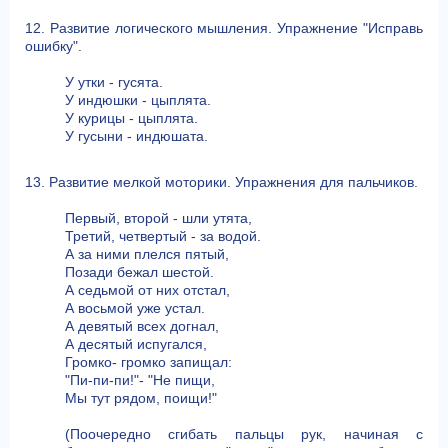
12. Развитие логического мышления. Упражнение "Исправь
ошибку".
У утки - гусята.
У индюшки - цыплята.
У курицы - цыплята.
У гусыни - индюшата.
13. Развитие мелкой моторики. Упражнения для пальчиков.
Первый, второй - шли утята,
Третий, четвертый - за водой.
А за ними плелся пятый,
Позади бежал шестой.
А седьмой от них отстал,
А восьмой уже устал.
А девятый всех догнал,
А десятый испугался,
Громко- громко запищал:
"Пи-пи-пи!"- "Не пищи,
Мы тут рядом, поищи!"
(Поочередно сгибать пальцы рук, начиная с