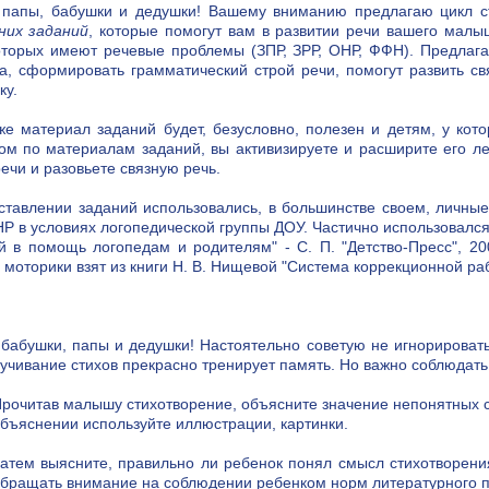
папы, бабушки и дедушки! Вашему вниманию предлагаю цикл ста
них заданий
, которые помогут вам в развитии речи вашего малы
оторых имеют речевые проблемы (ЗПР, ЗРР, ОНР, ФФН). Предлаг
, сформировать грамматический строй речи, помогут развить св
ку.
же материал заданий будет, безусловно, полезен и детям, у кот
ом по материалам заданий, вы активизируете и расширите его ле
речи и разовьете связную речь.
ставлении заданий использовались, в большинстве своем, личные
НР в условиях логопедической группы ДОУ. Частично использовался
й в помощь логопедам и родителям" - С. П. "Детство-Пресс", 2
 моторики взят из книги Н. В. Нищевой "Система коррекционной рабо
бабушки, папы и дедушки! Настоятельно советую не игнорироват
аучивание стихов прекрасно тренирует память. Но важно соблюда
рочитав малышу стихотворение, объясните значение непонятных сл
бъяснении используйте иллюстрации, картинки.
атем выясните, правильно ли ребенок понял смысл стихотворени
бращать внимание на соблюдении ребенком норм литературного 