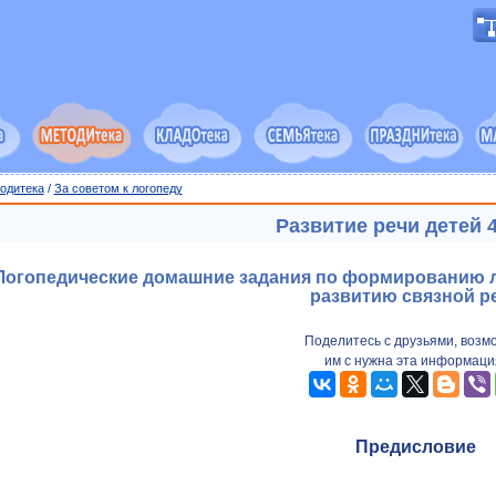
одитека
/
За советом к логопеду
Развитие речи детей 4
Логопедические домашние задания по формированию ле
развитию связной р
Поделитесь с друзьями, возм
им с нужна эта информаци
Предисловие