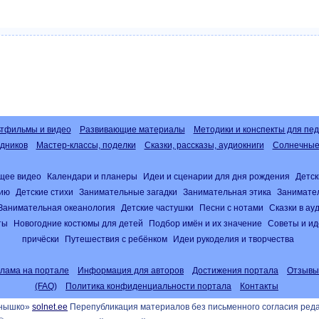
тфильмы и видео
Развивающие материалы
Методики и конспекты для пед
дников
Мастер-классы, поделки
Сказки, рассказы, аудиокниги
Солнечные 
щее видео
Календари и планеры
Идеи и сценарии для дня рождения
Детск
нию
Детские стихи
Занимательные загадки
Занимательная этика
Занимате
Занимательная океанология
Детские частушки
Песни с нотами
Сказки в а
ты
Новогодние костюмы для детей
Подбор имён и их значение
Советы и ид
причёски
Путешествия с ребёнком
Идеи рукоделия и творчества
клама на портале
Информация для авторов
Достижения портала
Отзывы
(FAQ)
Политика конфиденциальности портала
Контакты
лнышко»
solnet.ee
Перепубликация материалов без письменного согласия ред