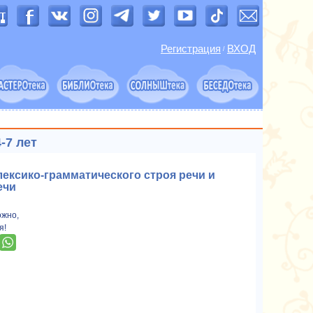
Регистрация
ВХОД
/
-7 лет
ксико-грамматического строя речи и
ечи
ожно,
я!