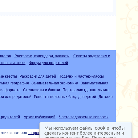
агогов
Раскраски, календари, плакаты
Советы родителям и
песни и стихи
Форум для родителей
ие квесты
Раскраски для детей
Поделки и мастер-классы
льная география
Занимательная экономика
Занимательная
удиоформате
Стенгазеты и бланки
Портфолио (до)школьника
еи для родителей
Рецепты полезных блюд для детей
Детские
 родителей
Архив публикаций
Часто задаваемые вопросы
Мы используем файлы cookie, чтобы
сделать контент более интересным и
акции и авторов
запрещена
подходящим для Вас. Продолжая