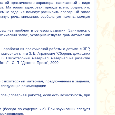
тей практического характера, написанный в виде
ша. Материал адресован, прежде всего, родителям,
аемые задания помогут расширить словарный запас
язную речь, внимание, вербальную память, мелкую
орых нет проблем в речевом развитии. Занимаясь с
ксический запас, усовершенствуете грамматический
 наработки из практической работы с детьми с ЗПР,
 материал книги З. Е. Агранович "Сборник домашних
003. Стихотворный материал, материал на развитие
ты" - С. П. "Детство-Пресс", 2000.
ь стихотворный материал, предложенный в задания,
ть следующие рекомендации.
ов (словарная работа), если есть возможность, при
я (беседа по содержанию). При заучивании следует
произношения.