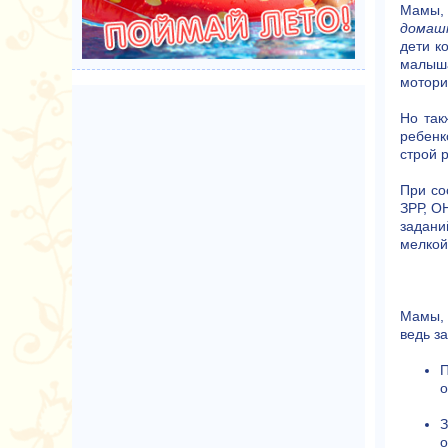
Мамы, 
домаш
дети к
малыша
мотори
Но так
ребенк
строй 
При со
ЗРР, О
задани
мелкой
Мамы, 
ведь з
П
о
З
о