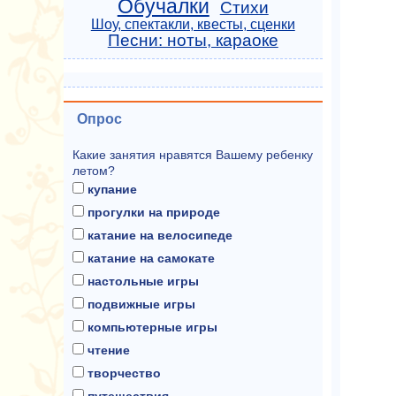
Обучалки
Стихи
Шоу, спектакли, квесты, сценки
Песни: ноты, караоке
Опрос
Какие занятия нравятся Вашему ребенку
летом?
купание
прогулки на природе
катание на велосипеде
катание на самокате
настольные игры
подвижные игры
компьютерные игры
чтение
творчество
путешествия