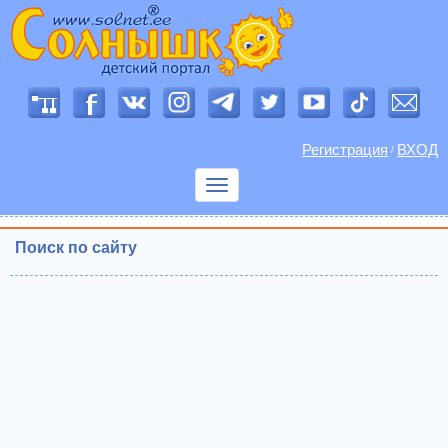
Регистрация
ВХОД
/
Показать
меню
Поиск по сайту