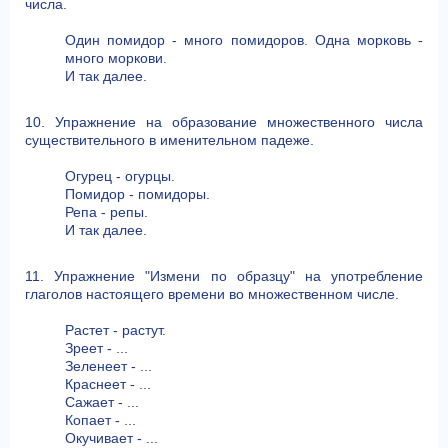
числа.
Один помидор - много помидоров. Одна морковь -
много моркови.
И так далее.
10. Упражнение на образование множественного числа
существительного в именительном падеже.
Огурец - огурцы.
Помидор - помидоры.
Репа - репы.
И так далее.
11. Упражнение "Измени по образцу" на употребление
глаголов настоящего времени во множественном числе.
Растет - растут.
Зреет - ...
Зеленеет - ...
Краснеет - ...
Сажает - ...
Копает - ...
Окучивает - ...