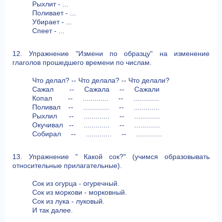
Рыхлит - ...
Поливает - ...
Убирает - ...
Спеет - ...
12. Упражнение "Измени по образцу" на изменение
глаголов прошедшего времени по числам.
Что делал? -- Что делала? -- Что делали?
Сажал -- Сажала -- Сажали
Копал -- ............. -- .............
Поливал -- ............. -- .............
Рыхлил -- ............. -- .............
Окучивал -- ............. -- .............
Собирал -- ............. -- .............
13. Упражнение " Какой сок?" (учимся образовывать
относительные прилагательные).
Сок из огурца - огуречный.
Сок из моркови - морковный.
Сок из лука - луковый.
И так далее.