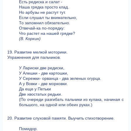
Есть редиска и салат -
Наша грядка просто клад.
Но арбузы не растут тут.
Если слушал ты внимательно,
То запомнил обязательно.
Отвечай-ка по-порядку:
Что растет на нашей грядке?
(В. Коркин)
19. Развитие мелкой моторики.
Упражнения для пальчиков.
У Лариски две редиски,
У Алешки - две картошки,
У Сережки- орванца - два зеленых огурца.
А у Вовки - две морковки.
Да еще у Петьки
Две хвостатых редьки.
(По очереди разгибать пальчики из кулака, начиная с
большого, на одной или обеих руках.)
20. Развитие слуховой памяти. Выучить стихотворение.
Помидор.