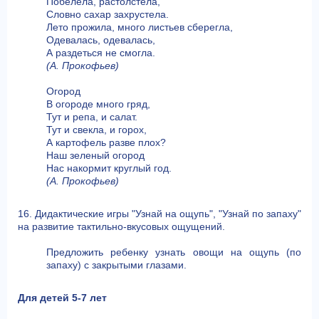
Побелела, растолстела,
Словно сахар захрустела.
Лето прожила, много листьев сберегла,
Одевалась, одевалась,
А раздеться не смогла.
(А. Прокофьев)
Огород
В огороде много гряд,
Тут и репа, и салат.
Тут и свекла, и горох,
А картофель разве плох?
Наш зеленый огород
Нас накормит круглый год.
(А. Прокофьев)
16. Дидактические игры "Узнай на ощупь", "Узнай по запаху"
на развитие тактильно-вкусовых ощущений.
Предложить ребенку узнать овощи на ощупь (по
запаху) с закрытыми глазами.
Для детей 5-7 лет