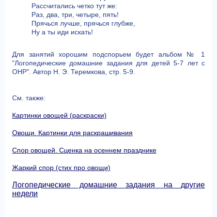
Рассчитались четко тут же:
Раз, два, три, четыре, пять!
Прячься лучше, прячься глубже,
Ну а ты иди искать!
Для занятий хорошим подспорьем будет альбом № 1
"Логопедические домашние задания для детей 5-7 лет с
ОНР". Автор Н. Э. Теремкова, стр. 5-9.
См. также:
Картинки овощей (раскраски)
Овощи. Картинки для раскрашивания
Спор овощей. Сценка на осеннем празднике
Жаркий спор (стих про овощи)
Логопедические домашние задания на другие
недели