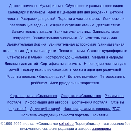
Детские комиксы
Мультфильмы
Обучающее и развивающее видео
Календари и планеры
Идеи и сценарии для дня рождения
Детские
квесты
Раскраски для детей
Поделки и мастер-классы
Логические и
развивающие задания
Азбука и обучение чтению
Детские стихи
Занимательные загадки
Занимательная этика
Занимательная
география
Занимательная экономика
Занимательная химия
Занимательная физика
Занимательная астрономия
Занимательная
океанология
Детские частушки
Песни с нотами
Сказки в аудиоформате
Стенгазеты и бланки
Портфолио (до)школьника
Медали и награды
Дипломы для детей
Сертификаты и грамоты
Новогодние костюмы для
детей
Подбор имён и их значение
Советы и идеи для родителей
Рецепты полезных блюд для детей
Детские причёски
Путешествия с
ребёнком
Идеи рукоделия и творчества
Карта портала «Солнышко»
О портале «Солнышко»
Реклама на
портале
Информация для авторов
Достижения портала
Отзывы
родителей
Архив публикаций
Часто задаваемые вопросы (FAQ)
Политика конфиденциальности портала
Контакты
© 1999-2026, портал «Солнышко»
solnet.ee
Перепубликация материалов без
письменного согласия редакции и авторов
запрещена