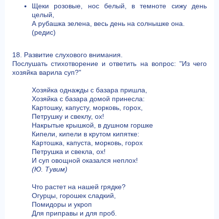
Щеки розовые, нос белый, в темноте сижу день
целый,
А рубашка зелена, весь день на солнышке она.
(редис)
18. Развитие слухового внимания.
Послушать стихотворение и ответить на вопрос: "Из чего
хозяйка варила суп?"
Хозяйка однажды с базара пришла,
Хозяйка с базара домой принесла:
Картошку, капусту, морковь, горох,
Петрушку и свеклу, ох!
Накрытые крышкой, в душном горшке
Кипели, кипели в крутом кипятке:
Картошка, капуста, морковь, горох
Петрушка и свекла, ох!
И суп овощной оказался неплох!
(Ю. Тувим)
Что растет на нашей грядке?
Огурцы, горошек сладкий,
Помидоры и укроп
Для приправы и для проб.