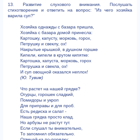
13. Развитие слухового внимания. Послушать
стихотворение и ответить на вопрос: "Из чего хозяйка
варила суп?"
Хозяйка однажды с базара пришла,
Хозяйка с базара домой принесла:
Картошку, капусту, морковь, горох,
Петрушку и свеклу, ох!
Накрытые крышкой, в душном горшке
Кипели, кипели в крутом кипятке:
Картошка, капуста, морковь, горох
Петрушка и свекла, ох!
И суп овощной оказался неплох!
(Ю. Тувим)
Что растет на нашей грядке?
Огурцы, горошек сладкий,
Помидоры и укроп
Для приправы и для проб.
Есть редиска и салат -
Наша грядка просто клад.
Но арбузы не растут тут.
Если слушал ты внимательно,
То запомнил обязательно.
Отвечай-ка по-порядку: