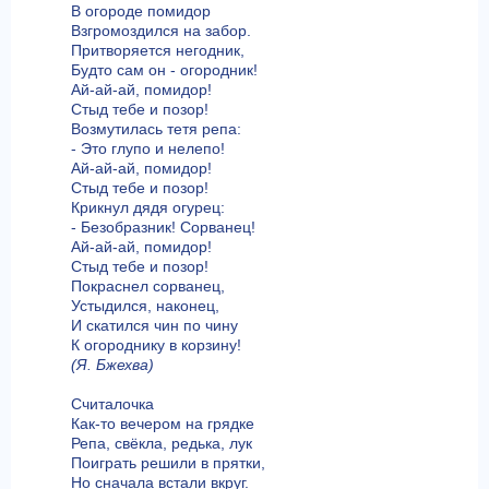
В огороде помидор
Взгромоздился на забор.
Притворяется негодник,
Будто сам он - огородник!
Ай-ай-ай, помидор!
Стыд тебе и позор!
Возмутилась тетя репа:
- Это глупо и нелепо!
Ай-ай-ай, помидор!
Стыд тебе и позор!
Крикнул дядя огурец:
- Безобразник! Сорванец!
Ай-ай-ай, помидор!
Стыд тебе и позор!
Покраснел сорванец,
Устыдился, наконец,
И скатился чин по чину
К огороднику в корзину!
(Я. Бжехва)
Считалочка
Как-то вечером на грядке
Репа, свёкла, редька, лук
Поиграть решили в прятки,
Но сначала встали вкруг.