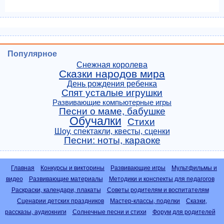
Популярное
Снежная королева
Сказки народов мира
День рождения ребенка
Спят усталые игрушки
Развивающие компьютерные игры
Песни о маме, бабушке
Обучалки
Стихи
Шоу, спектакли, квесты, сценки
Песни: ноты, караоке
Главная
Конкурсы и викторины
Развивающие игры
Мультфильмы и
видео
Развивающие материалы
Методики и конспекты для педагогов
Раскраски, календари, плакаты
Советы родителям и воспитателям
Сценарии детских праздников
Мастер-классы, поделки
Сказки,
рассказы, аудиокниги
Солнечные песни и стихи
Форум для родителей