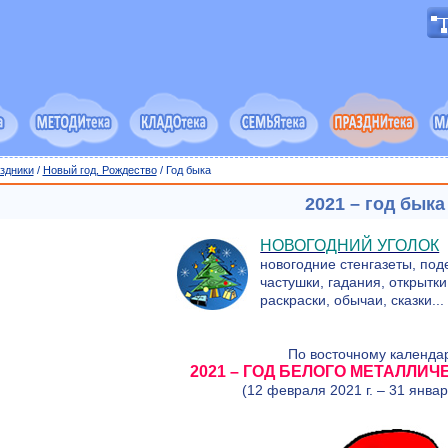
здники
/
Новый год, Рождество
/ Год быка
2021 – год быка
НОВОГОДНИЙ УГОЛОК
новогодние стенгазеты, поде
частушки, гадания, открытки
раскраски, обычаи, сказки...
По восточному календа
2021 – ГОД БЕЛОГО МЕТАЛЛИ
(12 февраля 2021 г. – 31 январ