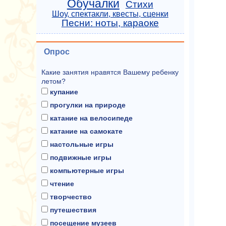
Обучалки
Стихи
Шоу, спектакли, квесты, сценки
Песни: ноты, караоке
Опрос
Какие занятия нравятся Вашему ребенку
летом?
купание
прогулки на природе
катание на велосипеде
катание на самокате
настольные игры
подвижные игры
компьютерные игры
чтение
творчество
путешествия
посещение музеев