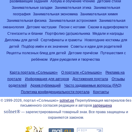
развивающие задания
Азбука и обучение чтению
Детские стихи
Занимательные загадки
Занимательная этика
Занимательная
география
Занимательная экономика
Занимательная химия
Занимательная физика
Занимательная астрономия
Занимательная
океанология
Детские частушки
Песни с нотами
Сказки в аудиоформате
Стенгазеты и бланки
Портфолио (до)школьника
Медали и награды
Дипломы для детей
Сертификаты и грамоты
Новогодние костюмы для
детей
Подбор имён и их значение
Советы и идеи для родителей
Рецепты полезных блюд для детей
Детские причёски
Путешествия с
ребёнком
Идеи рукоделия и творчества
Карта портала «Солнышко»
О портале «Солнышко»
Реклама на
портале
Информация для авторов
Достижения портала
Отзывы
родителей
Архив публикаций
Часто задаваемые вопросы (FAQ)
Политика конфиденциальности портала
Контакты
© 1999-2026, портал «Солнышко»
solnet.ee
Перепубликация материалов без
письменного согласия редакции и авторов
запрещена
solnet®
— зарегистрированный товарный знак. Все права защищены и
охраняются законом.