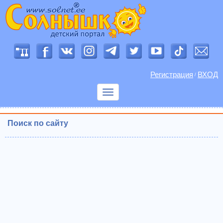
Регистрация
ВХОД
/
Показать
меню
Поиск по сайту