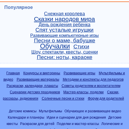
Популярное
Снежная королева
Сказки народов мира
День рождения ребенка
Спят усталые игрушки
Развивающие компьютерные игры
Песни о маме, бабушке
Обучалки
Стихи
Шоу, спектакли, квесты, сценки
Песни: ноты, караоке
Главная
Конкурсы и викторины
Развивающие игры
Мультфильмы и
видео
Развивающие материалы
Методики и конспекты для педагогов
Раскраски, календари, плакаты
Советы родителям и воспитателям
Сценарии детских праздников
Мастер-классы, поделки
Сказки,
рассказы, аудиокниги
Солнечные песни и стихи
Форум для родителей
Детские комиксы
Мультфильмы
Обучающее и развивающее видео
Календари и планеры
Идеи и сценарии для дня рождения
Детские
квесты
Раскраски для детей
Поделки и мастер-классы
Логические и