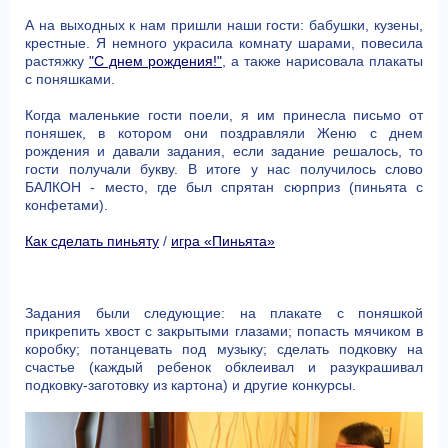
А на выходных к нам пришли наши гости: бабушки, кузены,
крестные. Я немного украсила комнату шарами, повесила
растяжку
"С днем рождения!"
, а также нарисовала плакаты
с поняшками.
Когда маленькие гости поели, я им принесла письмо от
поняшек, в котором они поздравляли Женю с днем
рождения и давали задания, если задание решалось, то
гости получали букву. В итоге у нас получилось слово
БАЛКОН - место, где был спрятан сюрприз (пиньята с
конфетами).
Как сделать пиньяту
/
игра «Пиньята»
Задания были следующие: на плакате с поняшкой
прикрепить хвост с закрытыми глазами; попасть мячиком в
коробку; потанцевать под музыку; сделать подковку на
счастье (каждый ребенок обклеивал и разукрашивал
подковку-заготовку из картона) и другие конкурсы.