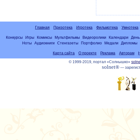
Главная
Призотека
Игротека
Фильмотека
Умнотека
Конкурсы
Игры
Комиксы
Мультфильмы
Видеоролики
Календари
День
Ноты
Аудиокниги
Стенгазеты
Портфолио
Медали
Дипломы
Карта сайта
О проекте
Реклама
Авторам
© 1999-2019, портал «Солнышко»
solne
solnet®
— зарегист