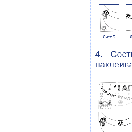
Лист 5
Л
4. Сос
наклеива