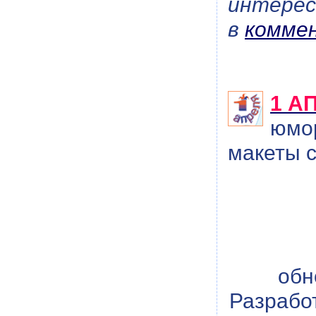
интерес
в
комме
1 А
юмор
макеты с
обн
Разрабо