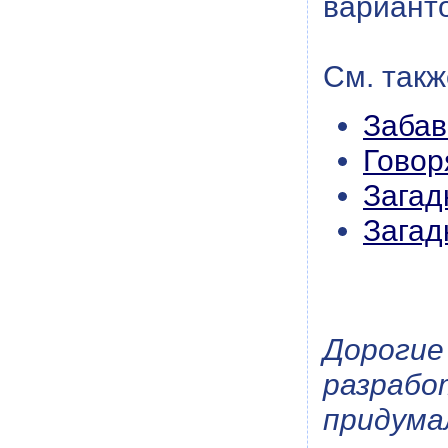
вариант
См. такж
Забав
Говор
Загад
Загад
Дороги
разраб
придума