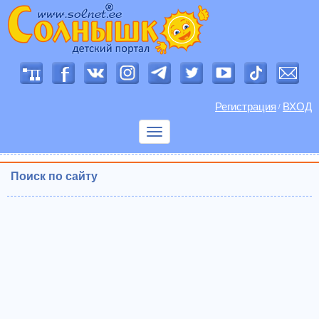
Регистрация
ВХОД
/
Показать
меню
Поиск по сайту