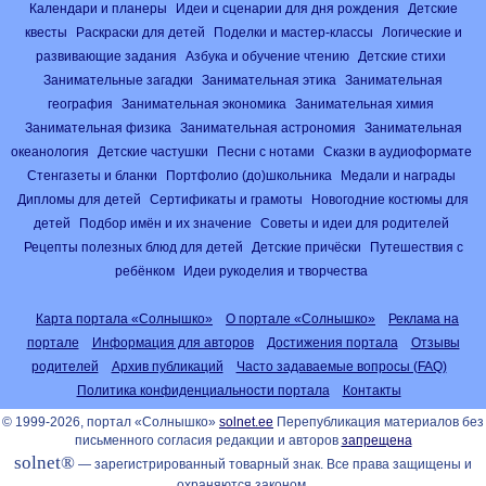
Календари и планеры
Идеи и сценарии для дня рождения
Детские
квесты
Раскраски для детей
Поделки и мастер-классы
Логические и
развивающие задания
Азбука и обучение чтению
Детские стихи
Занимательные загадки
Занимательная этика
Занимательная
география
Занимательная экономика
Занимательная химия
Занимательная физика
Занимательная астрономия
Занимательная
океанология
Детские частушки
Песни с нотами
Сказки в аудиоформате
Стенгазеты и бланки
Портфолио (до)школьника
Медали и награды
Дипломы для детей
Сертификаты и грамоты
Новогодние костюмы для
детей
Подбор имён и их значение
Советы и идеи для родителей
Рецепты полезных блюд для детей
Детские причёски
Путешествия с
ребёнком
Идеи рукоделия и творчества
Карта портала «Солнышко»
О портале «Солнышко»
Реклама на
портале
Информация для авторов
Достижения портала
Отзывы
родителей
Архив публикаций
Часто задаваемые вопросы (FAQ)
Политика конфиденциальности портала
Контакты
© 1999-2026, портал «Солнышко»
solnet.ee
Перепубликация материалов без
письменного согласия редакции и авторов
запрещена
solnet®
— зарегистрированный товарный знак. Все права защищены и
охраняются законом.