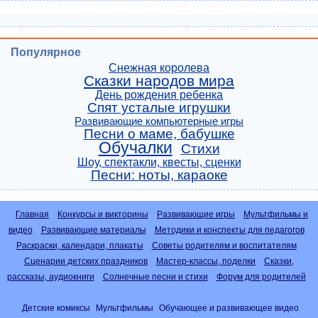
Популярное
Снежная королева
Сказки народов мира
День рождения ребенка
Спят усталые игрушки
Развивающие компьютерные игры
Песни о маме, бабушке
Обучалки
Стихи
Шоу, спектакли, квесты, сценки
Песни: ноты, караоке
Главная
Конкурсы и викторины
Развивающие игры
Мультфильмы и
видео
Развивающие материалы
Методики и конспекты для педагогов
Раскраски, календари, плакаты
Советы родителям и воспитателям
Сценарии детских праздников
Мастер-классы, поделки
Сказки,
рассказы, аудиокниги
Солнечные песни и стихи
Форум для родителей
Детские комиксы
Мультфильмы
Обучающее и развивающее видео