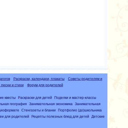
агогов
Раскраски, календари, плакаты
Советы родителям и
песни и стихи
Форум для родителей
ие квесты
Раскраски для детей
Поделки и мастер-классы
льная география
Занимательная экономика
Занимательная
удиоформате
Стенгазеты и бланки
Портфолио (до)школьника
еи для родителей
Рецепты полезных блюд для детей
Детские