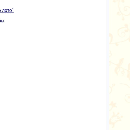
 лото"
ры