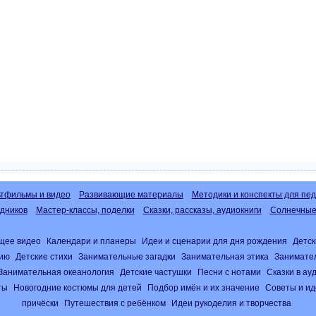
тфильмы и видео
Развивающие материалы
Методики и конспекты для пед
дников
Мастер-классы, поделки
Сказки, рассказы, аудиокниги
Солнечные 
щее видео
Календари и планеры
Идеи и сценарии для дня рождения
Детск
нию
Детские стихи
Занимательные загадки
Занимательная этика
Занимате
Занимательная океанология
Детские частушки
Песни с нотами
Сказки в а
ты
Новогодние костюмы для детей
Подбор имён и их значение
Советы и ид
причёски
Путешествия с ребёнком
Идеи рукоделия и творчества