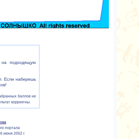
 на подходящую
л. Если наберешь
хов!
абранных баллов не
ультат корректны.
кова
ого портала
6 июня 2002 г.