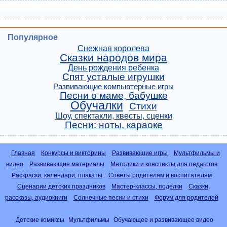
Популярное
Снежная королева
Сказки народов мира
День рождения ребенка
Спят усталые игрушки
Развивающие компьютерные игры
Песни о маме, бабушке
Обучалки
Стихи
Шоу, спектакли, квесты, сценки
Песни: ноты, караоке
Главная
Конкурсы и викторины
Развивающие игры
Мультфильмы и
видео
Развивающие материалы
Методики и конспекты для педагогов
Раскраски, календари, плакаты
Советы родителям и воспитателям
Сценарии детских праздников
Мастер-классы, поделки
Сказки,
рассказы, аудиокниги
Солнечные песни и стихи
Форум для родителей
Детские комиксы
Мультфильмы
Обучающее и развивающее видео