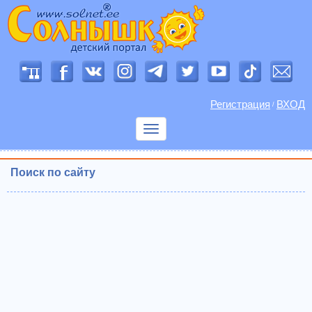
Регистрация
ВХОД
/
Показать
меню
Поиск по сайту