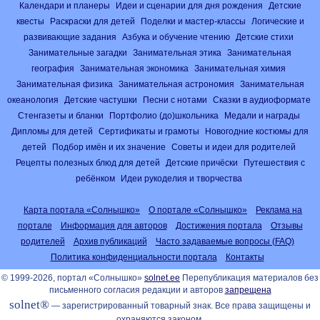
Календари и планеры
Идеи и сценарии для дня рождения
Детские
квесты
Раскраски для детей
Поделки и мастер-классы
Логические и
развивающие задания
Азбука и обучение чтению
Детские стихи
Занимательные загадки
Занимательная этика
Занимательная
география
Занимательная экономика
Занимательная химия
Занимательная физика
Занимательная астрономия
Занимательная
океанология
Детские частушки
Песни с нотами
Сказки в аудиоформате
Стенгазеты и бланки
Портфолио (до)школьника
Медали и награды
Дипломы для детей
Сертификаты и грамоты
Новогодние костюмы для
детей
Подбор имён и их значение
Советы и идеи для родителей
Рецепты полезных блюд для детей
Детские причёски
Путешествия с
ребёнком
Идеи рукоделия и творчества
Карта портала «Солнышко»
О портале «Солнышко»
Реклама на
портале
Информация для авторов
Достижения портала
Отзывы
родителей
Архив публикаций
Часто задаваемые вопросы (FAQ)
Политика конфиденциальности портала
Контакты
© 1999-2026, портал «Солнышко»
solnet.ee
Перепубликация материалов без
письменного согласия редакции и авторов
запрещена
solnet®
— зарегистрированный товарный знак. Все права защищены и
охраняются законом.