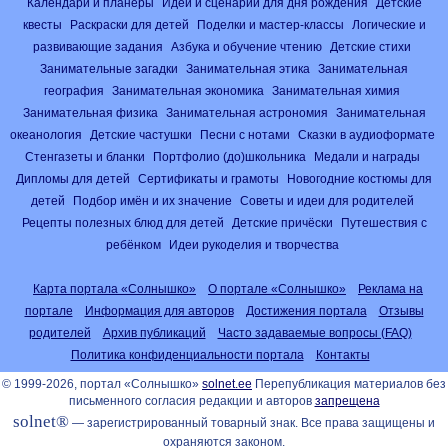
Календари и планеры
Идеи и сценарии для дня рождения
Детские
квесты
Раскраски для детей
Поделки и мастер-классы
Логические и
развивающие задания
Азбука и обучение чтению
Детские стихи
Занимательные загадки
Занимательная этика
Занимательная
география
Занимательная экономика
Занимательная химия
Занимательная физика
Занимательная астрономия
Занимательная
океанология
Детские частушки
Песни с нотами
Сказки в аудиоформате
Стенгазеты и бланки
Портфолио (до)школьника
Медали и награды
Дипломы для детей
Сертификаты и грамоты
Новогодние костюмы для
детей
Подбор имён и их значение
Советы и идеи для родителей
Рецепты полезных блюд для детей
Детские причёски
Путешествия с
ребёнком
Идеи рукоделия и творчества
Карта портала «Солнышко»
О портале «Солнышко»
Реклама на
портале
Информация для авторов
Достижения портала
Отзывы
родителей
Архив публикаций
Часто задаваемые вопросы (FAQ)
Политика конфиденциальности портала
Контакты
© 1999-2026, портал «Солнышко»
solnet.ee
Перепубликация материалов без
письменного согласия редакции и авторов
запрещена
solnet®
— зарегистрированный товарный знак. Все права защищены и
охраняются законом.