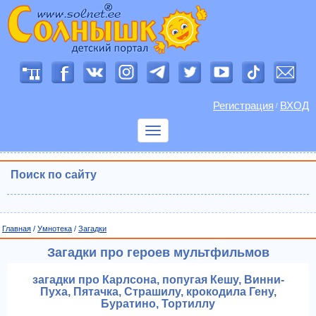
Регистрация
ВХОД
/
Показать
меню
Поиск по сайту
Главная
/
Умнотека
/
Загадки
Загадки про героев мультфильмов
загадки про Карлсона, попугая Кешу, Винни-
Пуха, Пятачка, Страшилу, крокодила Гену,
Буратино, Тортиллу