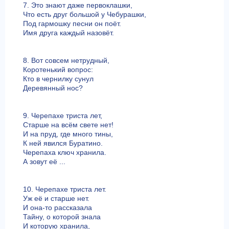
7. Это знают даже первоклашки,
Что есть друг большой у Чебурашки,
Под гармошку песни он поёт.
Имя друга каждый назовёт.
8. Вот совсем нетрудный,
Коротенький вопрос:
Кто в чернилку сунул
Деревянный нос?
9. Черепахе триста лет,
Старше на всём свете нет!
И на пруд, где много тины,
К ней явился Буратино.
Черепаха ключ хранила.
А зовут её ...
10. Черепахе триста лет.
Уж её и старше нет.
И она-то рассказала
Тайну, о которой знала
И которую хранила,