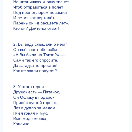
На штанишках кнопку тиснет,
Чтоб отправиться в полёт,
Под пропеллером повиснет
И летит, как вертолёт.
Парень он «в расцвете лет».
Кто он? Дайте-ка ответ!
2. Вы ведь слышали о нём?
Он всё знает обо всём.
«А Вы были на Таити?» —
Сами так его спросите.
Да загадка-то простая!
Как же звали попугая?
3. У этого героя
Дружок есть — Пятачок,
Он Ослику в подарок
Принёс пустой горшок,
Лез в дупло за мёдом,
Пчёл гонял и мух.
Имя медвежонка,
Конечно, — ...