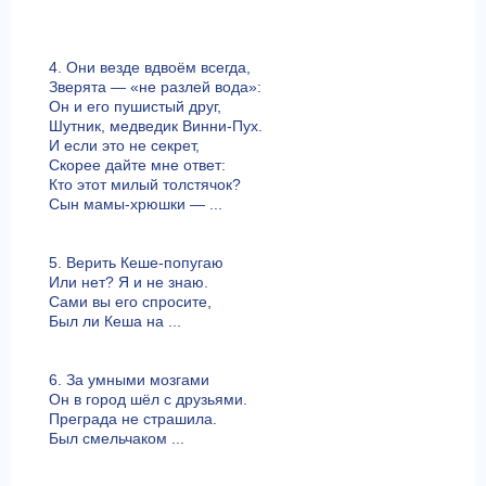
4. Они везде вдвоём всегда,
Зверята — «не разлей вода»:
Он и его пушистый друг,
Шутник, медведик Винни-Пух.
И если это не секрет,
Скорее дайте мне ответ:
Кто этот милый толстячок?
Сын мамы-хрюшки — ...
5. Верить Кеше-попугаю
Или нет? Я и не знаю.
Сами вы его спросите,
Был ли Кеша на ...
6. За умными мозгами
Он в город шёл с друзьями.
Преграда не страшила.
Был смельчаком ...