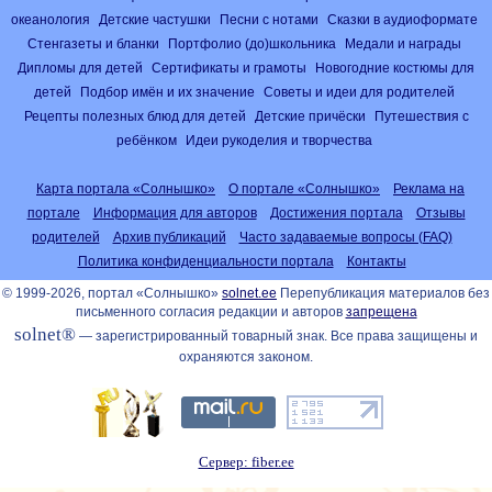
океанология
Детские частушки
Песни с нотами
Сказки в аудиоформате
Стенгазеты и бланки
Портфолио (до)школьника
Медали и награды
Дипломы для детей
Сертификаты и грамоты
Новогодние костюмы для
детей
Подбор имён и их значение
Советы и идеи для родителей
Рецепты полезных блюд для детей
Детские причёски
Путешествия с
ребёнком
Идеи рукоделия и творчества
Карта портала «Солнышко»
О портале «Солнышко»
Реклама на
портале
Информация для авторов
Достижения портала
Отзывы
родителей
Архив публикаций
Часто задаваемые вопросы (FAQ)
Политика конфиденциальности портала
Контакты
© 1999-2026, портал «Солнышко»
solnet.ee
Перепубликация материалов без
письменного согласия редакции и авторов
запрещена
solnet®
— зарегистрированный товарный знак. Все права защищены и
охраняются законом.
Сервер: fiber.ee