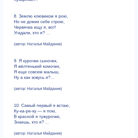
8. Землю клювиком я рою,
Но не домик себе строю,
Червячка ищу я, вот!
Угадали, кто я? ...
(автор: Наталья Майданик)
9. Я курочки сыночек,
Я жёлтенький комочек,
Я еще совсем малыш,
Ну а как зовусь я?...
(автор: Наталья Майданик)
10. Самый первый я встаю,
Ку-ка-ре-ку — я пою,
В красной я тужурочке,
Знаешь, кто я? ...
(автор: Наталья Майданик)