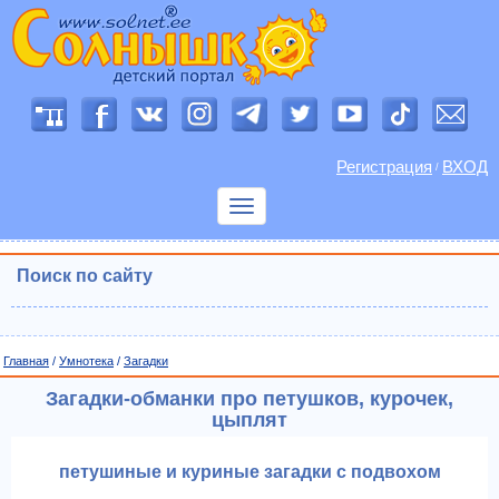
Регистрация
ВХОД
/
Показать
меню
Поиск по сайту
Главная
/
Умнотека
/
Загадки
Загадки-обманки про петушков, курочек,
цыплят
петушиные и куриные загадки с подвохом