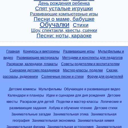
День рождения ребенка
Спят усталые игрушки
Развивающие компьютерные игры
Песни о маме, бабушке
Обучалки
Стихи
Шоу, спектакли, квесты, сценки
Песни: ноты, караоке
Главная
Конкурсы и викторины
Развивающие игры
Мультфильмы и
видео
Развивающие материалы
Методики и конспекты для педагогов
Раскраски, календари, плакаты
Советы родителям и воспитателям
Сценарии детских праздников
Мастер-классы, поделки
Сказки,
рассказы, аудиокниги
Солнечные песни и стихи
Форум для родителей
Детские комиксы
Мультфильмы
Обучающее и развивающее видео
Календари и планеры
Идеи и сценарии для дня рождения
Детские
квесты
Раскраски для детей
Поделки и мастер-классы
Логические и
развивающие задания
Азбука и обучение чтению
Детские стихи
Занимательные загадки
Занимательная этика
Занимательная
география
Занимательная экономика
Занимательная химия
Занимательная физика
Занимательная астрономия
Занимательная