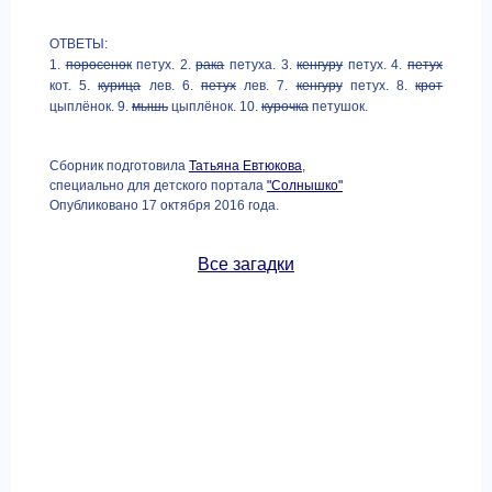
ОТВЕТЫ:
1.
поросенок
петух. 2.
рака
петуха. 3.
кенгуру
петух. 4.
петух
кот. 5.
курица
лев. 6.
петух
лев. 7.
кенгуру
петух. 8.
крот
цыплёнок. 9.
мышь
цыплёнок. 10.
курочка
петушок.
Сборник подготовила
Татьяна Евтюкова
,
специально для детского портала
"Солнышко"
Опубликовано 17 октября 2016 года.
Все загадки