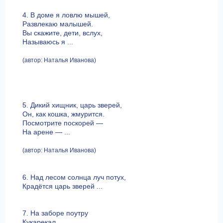
4. В доме я ловлю мышей,
Развлекаю малышей.
Вы скажите, дети, вслух,
Называюсь я ...
(автор: Наталья Иванова)
5. Дикий хищник, царь зверей,
Он, как кошка, жмурится.
Посмотрите поскорей —
На арене — ...
(автор: Наталья Иванова)
6. Над лесом солнца луч потух,
Крадётся царь зверей ...
7. На заборе поутру
Кукарекал...