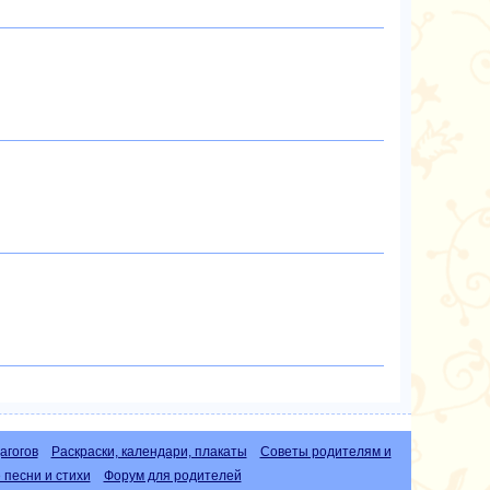
агогов
Раскраски, календари, плакаты
Советы родителям и
песни и стихи
Форум для родителей