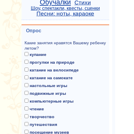
Обучалки
Стихи
Шоу, спектакли, квесты, сценки
Песни: ноты, караоке
Опрос
Какие занятия нравятся Вашему ребенку
летом?
купание
прогулки на природе
катание на велосипеде
катание на самокате
настольные игры
подвижные игры
компьютерные игры
чтение
творчество
путешествия
посещение музеев