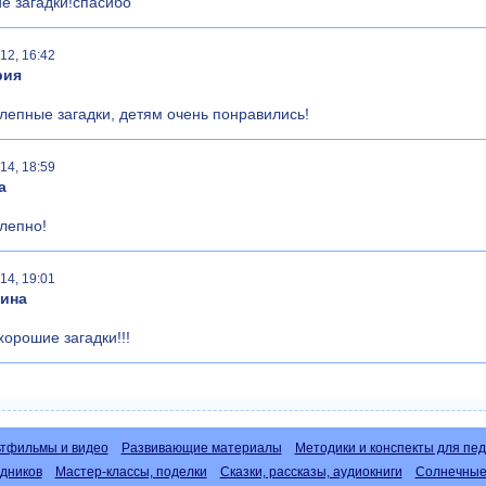
е загадки!спасибо
12, 16:42
рия
лепные загадки, детям очень понравились!
14, 18:59
а
лепно!
14, 19:01
рина
хорошие загадки!!!
тфильмы и видео
Развивающие материалы
Методики и конспекты для пед
дников
Мастер-классы, поделки
Сказки, рассказы, аудиокниги
Солнечные 