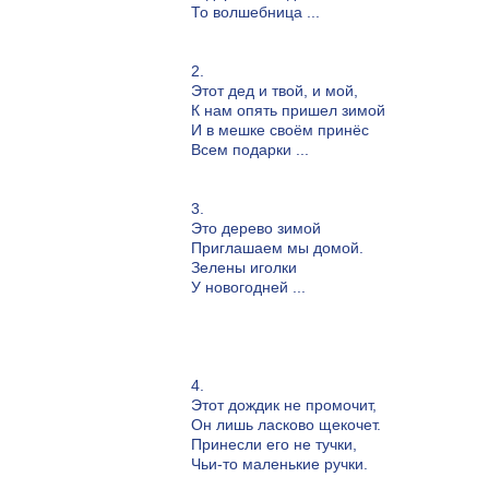
То волшебница ...
2.
Этот дед и твой, и мой,
К нам опять пришел зимой
И в мешке своём принёс
Всем подарки ...
3.
Это дерево зимой
Приглашаем мы домой.
Зелены иголки
У новогодней ...
4.
Этот дождик не промочит,
Он лишь ласково щекочет.
Принесли его не тучки,
Чьи-то маленькие ручки.