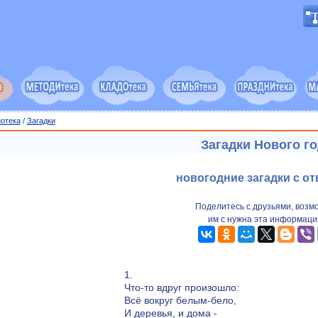
отека
/
Загадки
Загадки Нового г
новогодние загадки с о
Поделитесь с друзьями, возм
им с нужна эта информаци
1.
Что-то вдруг произошло:
Всё вокруг белым-бело,
И деревья, и дома -