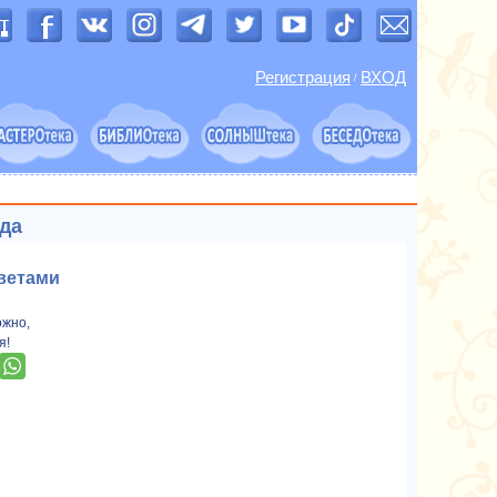
Регистрация
ВХОД
/
ода
тветами
ожно,
я!