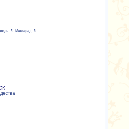
ождь. 5. Маскарад. 6.
»
ОК
ждества