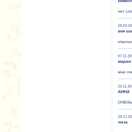
камил
нет сл
26.03.20
аня ш
класны
07.11.20
мария
мне оч
23.11.20
АННА
ОЧЕНЬ
29.12.20
лиза