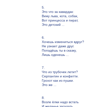
5.
Это что за кавардак:
Вижу льва, кота, собак,
Вот принцесса и пират,
Это детский ...
6.
Хочешь измениться вдруг?
Не узнает даже друг.
Попадёшь ты в сказку,
Лишь оденешь ...
7.
Что из трубочек летит?
Серпантин и конфетти.
Грохот как из пушки.
Это же ...
8.
Возле ёлки надо встать
И желанье загадать.