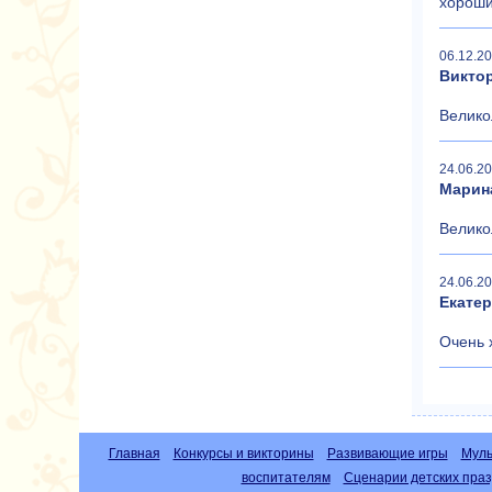
хороши
06.12.20
Викто
Велико
24.06.20
Марин
Велико
24.06.20
Екате
Очень 
Главная
Конкурсы и викторины
Развивающие игры
Муль
воспитателям
Сценарии детских праз