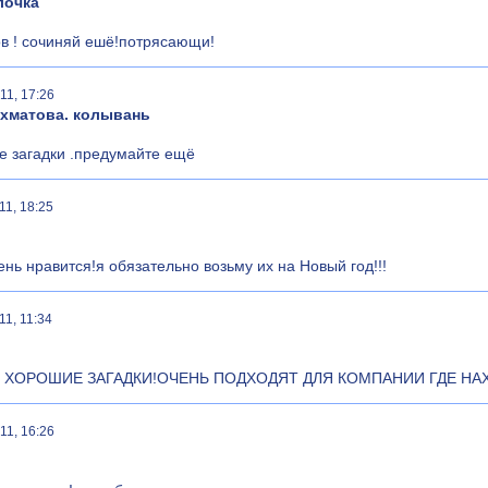
лочка
ов ! сочиняй ешё!потрясающи!
11, 17:26
ахматова. колывань
е загадки .предумайте ещё
11, 18:25
ень нравится!я обязательно возьму их на Новый год!!!
11, 11:34
 ХОРОШИЕ ЗАГАДКИ!ОЧЕНЬ ПОДХОДЯТ ДЛЯ КОМПАНИИ ГДЕ НАХ
11, 16:26