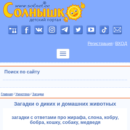
Регистрация
ВХОД
/
Показать
меню
Поиск по сайту
Главная
/
Умнотека
/
Загадки
Загадки о диких и домашних животных
загадки с ответами про жирафа, слона, кобру,
бобра, кошку, собаку, медведя