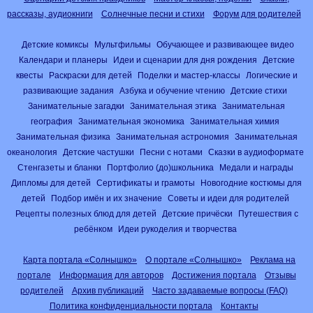
рассказы, аудиокниги
Солнечные песни и стихи
Форум для родителей
Детские комиксы
Мультфильмы
Обучающее и развивающее видео
Календари и планеры
Идеи и сценарии для дня рождения
Детские
квесты
Раскраски для детей
Поделки и мастер-классы
Логические и
развивающие задания
Азбука и обучение чтению
Детские стихи
Занимательные загадки
Занимательная этика
Занимательная
география
Занимательная экономика
Занимательная химия
Занимательная физика
Занимательная астрономия
Занимательная
океанология
Детские частушки
Песни с нотами
Сказки в аудиоформате
Стенгазеты и бланки
Портфолио (до)школьника
Медали и награды
Дипломы для детей
Сертификаты и грамоты
Новогодние костюмы для
детей
Подбор имён и их значение
Советы и идеи для родителей
Рецепты полезных блюд для детей
Детские причёски
Путешествия с
ребёнком
Идеи рукоделия и творчества
Карта портала «Солнышко»
О портале «Солнышко»
Реклама на
портале
Информация для авторов
Достижения портала
Отзывы
родителей
Архив публикаций
Часто задаваемые вопросы (FAQ)
Политика конфиденциальности портала
Контакты