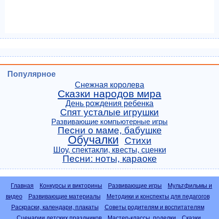
Популярное
Снежная королева
Сказки народов мира
День рождения ребенка
Спят усталые игрушки
Развивающие компьютерные игры
Песни о маме, бабушке
Обучалки
Стихи
Шоу, спектакли, квесты, сценки
Песни: ноты, караоке
Главная
Конкурсы и викторины
Развивающие игры
Мультфильмы и
видео
Развивающие материалы
Методики и конспекты для педагогов
Раскраски, календари, плакаты
Советы родителям и воспитателям
Сценарии детских праздников
Мастер-классы, поделки
Сказки,