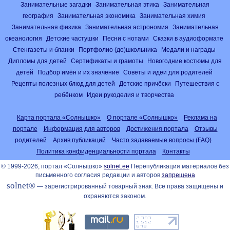
Занимательные загадки
Занимательная этика
Занимательная
география
Занимательная экономика
Занимательная химия
Занимательная физика
Занимательная астрономия
Занимательная
океанология
Детские частушки
Песни с нотами
Сказки в аудиоформате
Стенгазеты и бланки
Портфолио (до)школьника
Медали и награды
Дипломы для детей
Сертификаты и грамоты
Новогодние костюмы для
детей
Подбор имён и их значение
Советы и идеи для родителей
Рецепты полезных блюд для детей
Детские причёски
Путешествия с
ребёнком
Идеи рукоделия и творчества
Карта портала «Солнышко»
О портале «Солнышко»
Реклама на
портале
Информация для авторов
Достижения портала
Отзывы
родителей
Архив публикаций
Часто задаваемые вопросы (FAQ)
Политика конфиденциальности портала
Контакты
© 1999-2026, портал «Солнышко»
solnet.ee
Перепубликация материалов без
письменного согласия редакции и авторов
запрещена
solnet®
— зарегистрированный товарный знак. Все права защищены и
охраняются законом.