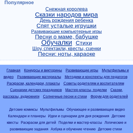
Популярное
Снежная королева
Сказки народов мира
День рождения ребенка
Спят усталые игрушки
Развивающие компьютерные игры
Песни о маме, бабушке
Обучалки
Стихи
Шоу, спектакли, квесты, сценки
Песни: ноты, караоке
Главная
Конкурсы и викторины
Развивающие игры
Мультфильмы и
видео
Развивающие материалы
Методики и конспекты для педагогов
Раскраски, календари, плакаты
Советы родителям и воспитателям
Сценарии детских праздников
Мастер-классы, поделки
Сказки,
рассказы, аудиокниги
Солнечные песни и стихи
Форум для родителей
Детские комиксы
Мультфильмы
Обучающее и развивающее видео
Календари и планеры
Идеи и сценарии для дня рождения
Детские
квесты
Раскраски для детей
Поделки и мастер-классы
Логические и
развивающие задания
Азбука и обучение чтению
Детские стихи