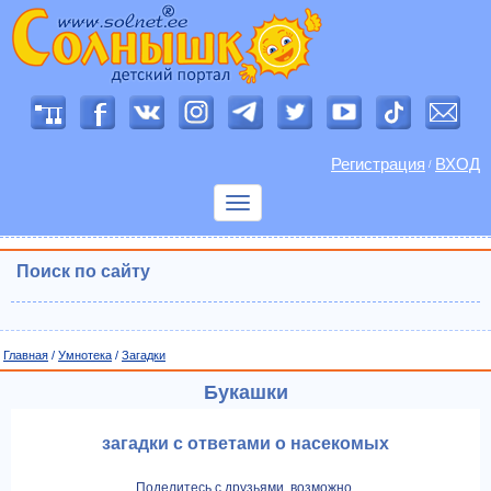
Регистрация
ВХОД
/
Показать
меню
Поиск по сайту
Главная
/
Умнотека
/
Загадки
Букашки
загадки с ответами о насекомых
Поделитесь с друзьями, возможно,