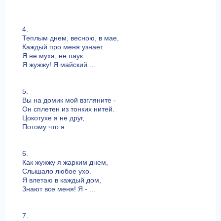
4.
Теплым днем, весною, в мае,
Каждый про меня узнает.
Я не муха, не паук.
Я жужжу! Я майский ...
5.
Вы на домик мой взгляните -
Он сплетен из тонких нитей.
Цокотухе я не друг,
Потому что я ...
6.
Как жужжу я жарким днем,
Слышало любое ухо.
Я влетаю в каждый дом,
Знают все меня! Я - ...
7.