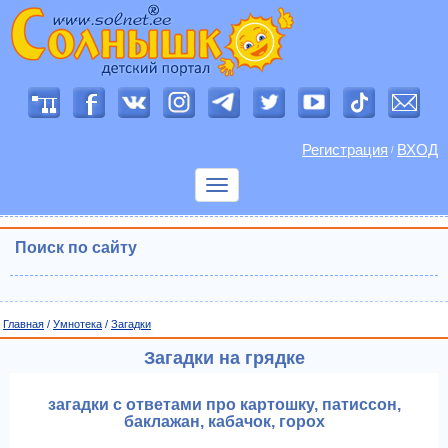
Регистрация
ВХОД
/
Показать
меню
Поиск по сайту
Главная
/
Умнотека
/
Загадки
Загадки на грядке
загадки с ответами про картошку, патиссон,
баклажан, кабачок, горох