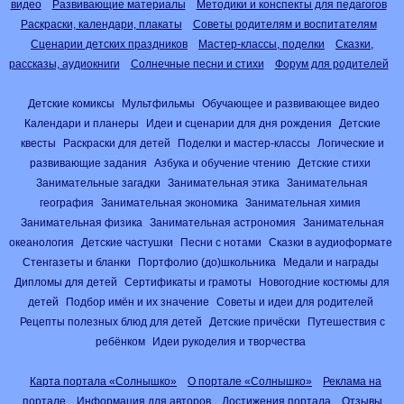
видео
Развивающие материалы
Методики и конспекты для педагогов
Раскраски, календари, плакаты
Советы родителям и воспитателям
Сценарии детских праздников
Мастер-классы, поделки
Сказки,
рассказы, аудиокниги
Солнечные песни и стихи
Форум для родителей
Детские комиксы
Мультфильмы
Обучающее и развивающее видео
Календари и планеры
Идеи и сценарии для дня рождения
Детские
квесты
Раскраски для детей
Поделки и мастер-классы
Логические и
развивающие задания
Азбука и обучение чтению
Детские стихи
Занимательные загадки
Занимательная этика
Занимательная
география
Занимательная экономика
Занимательная химия
Занимательная физика
Занимательная астрономия
Занимательная
океанология
Детские частушки
Песни с нотами
Сказки в аудиоформате
Стенгазеты и бланки
Портфолио (до)школьника
Медали и награды
Дипломы для детей
Сертификаты и грамоты
Новогодние костюмы для
детей
Подбор имён и их значение
Советы и идеи для родителей
Рецепты полезных блюд для детей
Детские причёски
Путешествия с
ребёнком
Идеи рукоделия и творчества
Карта портала «Солнышко»
О портале «Солнышко»
Реклама на
портале
Информация для авторов
Достижения портала
Отзывы