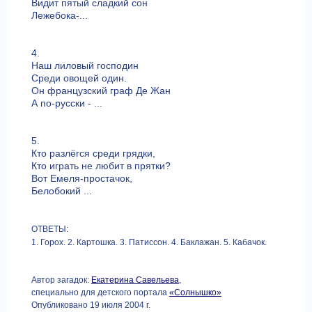
Видит пятый сладкий сон
Лежебока-...
4.
Наш лиловый господин
Среди овощей один.
Он французский граф Де Жан
А по-русски - ...
5.
Кто разлёгся среди грядки,
Кто играть не любит в прятки?
Вот Емеля-простачок,
Белобокий ...
ОТВЕТЫ:
1. Горох. 2. Картошка. 3. Патиссон. 4. Баклажан. 5. Кабачок.
Автор загадок:
Екатерина Савельева
,
специально для детского портала
«Солнышко»
Опубликовано 19 июля 2004 г.