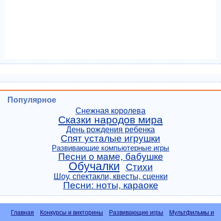
Популярное
Снежная королева
Сказки народов мира
День рождения ребенка
Спят усталые игрушки
Развивающие компьютерные игры
Песни о маме, бабушке
Обучалки
Стихи
Шоу, спектакли, квесты, сценки
Песни: ноты, караоке
Главная
Конкурсы и викторины
Развивающие игры
Мультфильмы и