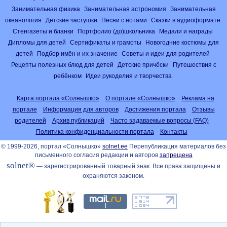
Занимательная физика
Занимательная астрономия
Занимательная
океанология
Детские частушки
Песни с нотами
Сказки в аудиоформате
Стенгазеты и бланки
Портфолио (до)школьника
Медали и награды
Дипломы для детей
Сертификаты и грамоты
Новогодние костюмы для
детей
Подбор имён и их значение
Советы и идеи для родителей
Рецепты полезных блюд для детей
Детские причёски
Путешествия с
ребёнком
Идеи рукоделия и творчества
Карта портала «Солнышко»
О портале «Солнышко»
Реклама на
портале
Информация для авторов
Достижения портала
Отзывы
родителей
Архив публикаций
Часто задаваемые вопросы (FAQ)
Политика конфиденциальности портала
Контакты
© 1999-2026, портал «Солнышко»
solnet.ee
Перепубликация материалов без
письменного согласия редакции и авторов
запрещена
solnet®
— зарегистрированный товарный знак. Все права защищены и
охраняются законом.
Сервер: fiber.ee