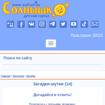
Регистрация
ВХОД
/
Показать
меню
Поиск по сайту
Главная
/
Умнотека
/
Загадки
Загадки-шутки (14)
Догадайся и ответь!
Поделитесь с друзьями, возможно,