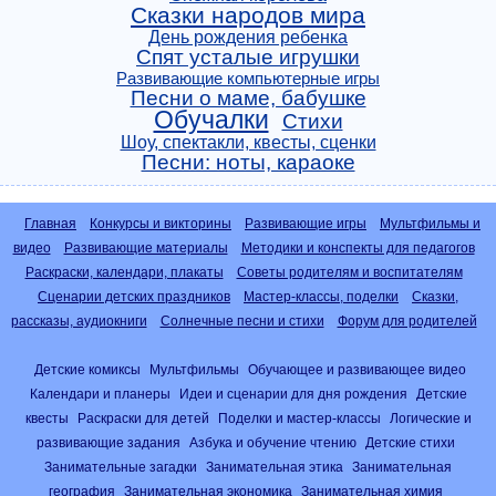
Сказки народов мира
День рождения ребенка
Спят усталые игрушки
Развивающие компьютерные игры
Песни о маме, бабушке
Обучалки
Стихи
Шоу, спектакли, квесты, сценки
Песни: ноты, караоке
Главная
Конкурсы и викторины
Развивающие игры
Мультфильмы и
видео
Развивающие материалы
Методики и конспекты для педагогов
Раскраски, календари, плакаты
Советы родителям и воспитателям
Сценарии детских праздников
Мастер-классы, поделки
Сказки,
рассказы, аудиокниги
Солнечные песни и стихи
Форум для родителей
Детские комиксы
Мультфильмы
Обучающее и развивающее видео
Календари и планеры
Идеи и сценарии для дня рождения
Детские
квесты
Раскраски для детей
Поделки и мастер-классы
Логические и
развивающие задания
Азбука и обучение чтению
Детские стихи
Занимательные загадки
Занимательная этика
Занимательная
география
Занимательная экономика
Занимательная химия