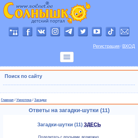
Регистрация
ВХОД
/
Показать
меню
Поиск по сайту
Главная
/
Умнотека
/
Загадки
Ответы на загадки-шутки (11)
Загадки-шутки (11)
ЗДЕСЬ
Поделитесь с друзьями, возможно,