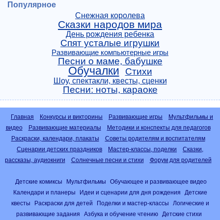
Популярное
Снежная королева
Сказки народов мира
День рождения ребенка
Спят усталые игрушки
Развивающие компьютерные игры
Песни о маме, бабушке
Обучалки
Стихи
Шоу, спектакли, квесты, сценки
Песни: ноты, караоке
Главная
Конкурсы и викторины
Развивающие игры
Мультфильмы и
видео
Развивающие материалы
Методики и конспекты для педагогов
Раскраски, календари, плакаты
Советы родителям и воспитателям
Сценарии детских праздников
Мастер-классы, поделки
Сказки,
рассказы, аудиокниги
Солнечные песни и стихи
Форум для родителей
Детские комиксы
Мультфильмы
Обучающее и развивающее видео
Календари и планеры
Идеи и сценарии для дня рождения
Детские
квесты
Раскраски для детей
Поделки и мастер-классы
Логические и
развивающие задания
Азбука и обучение чтению
Детские стихи