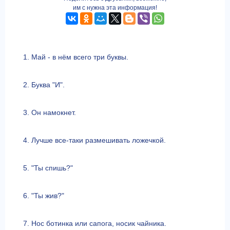
им с нужна эта информация!
1. Май - в нём всего три буквы.
2. Буква "И".
3. Он намокнет.
4. Лучше все-таки размешивать ложечкой.
5. "Ты спишь?"
6. "Ты жив?"
7. Нос ботинка или сапога, носик чайника.