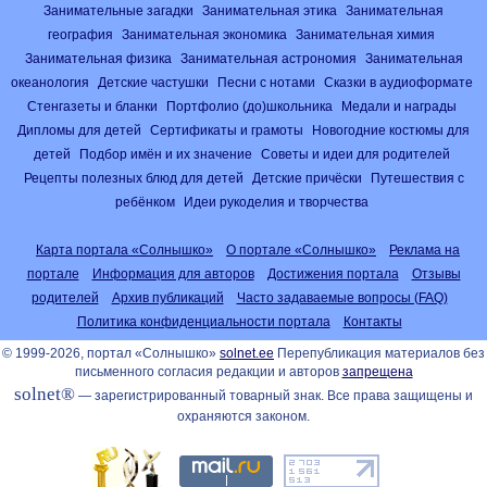
Занимательные загадки
Занимательная этика
Занимательная
география
Занимательная экономика
Занимательная химия
Занимательная физика
Занимательная астрономия
Занимательная
океанология
Детские частушки
Песни с нотами
Сказки в аудиоформате
Стенгазеты и бланки
Портфолио (до)школьника
Медали и награды
Дипломы для детей
Сертификаты и грамоты
Новогодние костюмы для
детей
Подбор имён и их значение
Советы и идеи для родителей
Рецепты полезных блюд для детей
Детские причёски
Путешествия с
ребёнком
Идеи рукоделия и творчества
Карта портала «Солнышко»
О портале «Солнышко»
Реклама на
портале
Информация для авторов
Достижения портала
Отзывы
родителей
Архив публикаций
Часто задаваемые вопросы (FAQ)
Политика конфиденциальности портала
Контакты
© 1999-2026, портал «Солнышко»
solnet.ee
Перепубликация материалов без
письменного согласия редакции и авторов
запрещена
solnet®
— зарегистрированный товарный знак. Все права защищены и
охраняются законом.