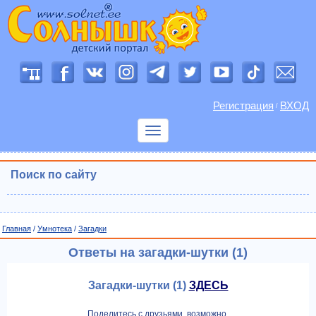
Регистрация
ВХОД
/
Показать
меню
Поиск по сайту
Главная
/
Умнотека
/
Загадки
Ответы на загадки-шутки (1)
Загадки-шутки (1)
ЗДЕСЬ
Поделитесь с друзьями, возможно,