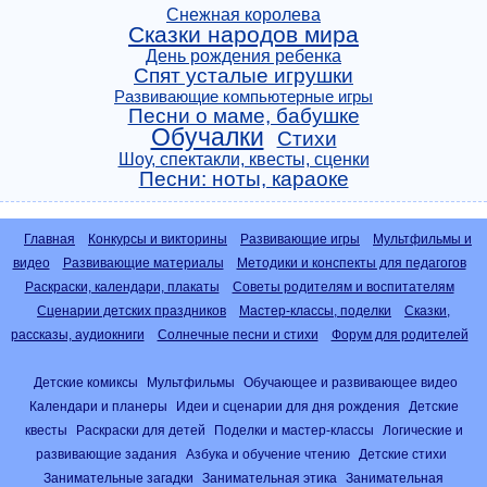
Снежная королева
Сказки народов мира
День рождения ребенка
Спят усталые игрушки
Развивающие компьютерные игры
Песни о маме, бабушке
Обучалки
Стихи
Шоу, спектакли, квесты, сценки
Песни: ноты, караоке
Главная
Конкурсы и викторины
Развивающие игры
Мультфильмы и
видео
Развивающие материалы
Методики и конспекты для педагогов
Раскраски, календари, плакаты
Советы родителям и воспитателям
Сценарии детских праздников
Мастер-классы, поделки
Сказки,
рассказы, аудиокниги
Солнечные песни и стихи
Форум для родителей
Детские комиксы
Мультфильмы
Обучающее и развивающее видео
Календари и планеры
Идеи и сценарии для дня рождения
Детские
квесты
Раскраски для детей
Поделки и мастер-классы
Логические и
развивающие задания
Азбука и обучение чтению
Детские стихи
Занимательные загадки
Занимательная этика
Занимательная