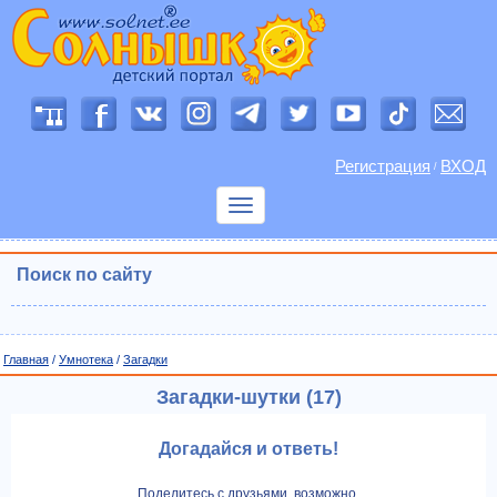
Регистрация
ВХОД
/
Показать
меню
Поиск по сайту
Главная
/
Умнотека
/
Загадки
Загадки-шутки (17)
Догадайся и ответь!
Поделитесь с друзьями, возможно,