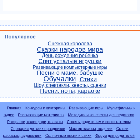
Популярное
Снежная королева
Сказки народов мира
День рождения ребенка
Спят усталые игрушки
Развивающие компьютерные игры
Песни о маме, бабушке
Обучалки
Стихи
Шоу, спектакли, квесты, сценки
Песни: ноты, караоке
Главная
Конкурсы и викторины
Развивающие игры
Мультфильмы и
видео
Развивающие материалы
Методики и конспекты для педагогов
Раскраски, календари, плакаты
Советы родителям и воспитателям
Сценарии детских праздников
Мастер-классы, поделки
Сказки,
рассказы, аудиокниги
Солнечные песни и стихи
Форум для родителей