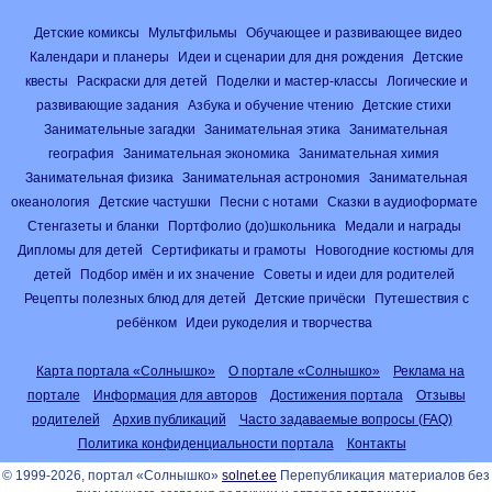
Детские комиксы
Мультфильмы
Обучающее и развивающее видео
Календари и планеры
Идеи и сценарии для дня рождения
Детские
квесты
Раскраски для детей
Поделки и мастер-классы
Логические и
развивающие задания
Азбука и обучение чтению
Детские стихи
Занимательные загадки
Занимательная этика
Занимательная
география
Занимательная экономика
Занимательная химия
Занимательная физика
Занимательная астрономия
Занимательная
океанология
Детские частушки
Песни с нотами
Сказки в аудиоформате
Стенгазеты и бланки
Портфолио (до)школьника
Медали и награды
Дипломы для детей
Сертификаты и грамоты
Новогодние костюмы для
детей
Подбор имён и их значение
Советы и идеи для родителей
Рецепты полезных блюд для детей
Детские причёски
Путешествия с
ребёнком
Идеи рукоделия и творчества
Карта портала «Солнышко»
О портале «Солнышко»
Реклама на
портале
Информация для авторов
Достижения портала
Отзывы
родителей
Архив публикаций
Часто задаваемые вопросы (FAQ)
Политика конфиденциальности портала
Контакты
© 1999-2026, портал «Солнышко»
solnet.ee
Перепубликация материалов без