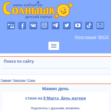
Регистрация
ВХОД
/
Показать
меню
Поиск по сайту
Главная
/
Умнотека
/
Cтихи
Мамин день
стихи на
8 Марта
,
День матери
Поделитесь с друзьями, возможно,