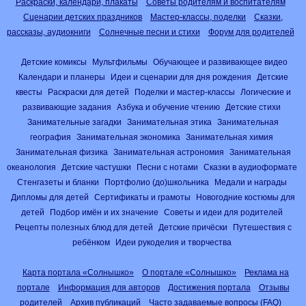
Раскраски, календари, плакаты
Советы родителям и воспитателям
Сценарии детских праздников
Мастер-классы, поделки
Сказки,
рассказы, аудиокниги
Солнечные песни и стихи
Форум для родителей
Детские комиксы
Мультфильмы
Обучающее и развивающее видео
Календари и планеры
Идеи и сценарии для дня рождения
Детские
квесты
Раскраски для детей
Поделки и мастер-классы
Логические и
развивающие задания
Азбука и обучение чтению
Детские стихи
Занимательные загадки
Занимательная этика
Занимательная
география
Занимательная экономика
Занимательная химия
Занимательная физика
Занимательная астрономия
Занимательная
океанология
Детские частушки
Песни с нотами
Сказки в аудиоформате
Стенгазеты и бланки
Портфолио (до)школьника
Медали и награды
Дипломы для детей
Сертификаты и грамоты
Новогодние костюмы для
детей
Подбор имён и их значение
Советы и идеи для родителей
Рецепты полезных блюд для детей
Детские причёски
Путешествия с
ребёнком
Идеи рукоделия и творчества
Карта портала «Солнышко»
О портале «Солнышко»
Реклама на
портале
Информация для авторов
Достижения портала
Отзывы
родителей
Архив публикаций
Часто задаваемые вопросы (FAQ)