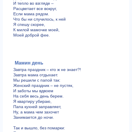
И тепло во взгляде –
Расцветает все вокруг,
Если мама рядом.
Что бы ни случилось, к ней
Я спешу скорее,
К милой мамочке моей,
Моей доброй фее.
Мамин день
Завтра праздник – кто ж не знает?!
Завтра мама отдыхает.
Мы решили с папой так:
Женский праздник – не пустяк,
И заботы мы вдвоем
На себя весь день берем.
Я квартиру убираю,
Папа кухней заправляет,
Ну, а мама чем захочет
Занимается до ночи.
Так и вышло, без помарки: