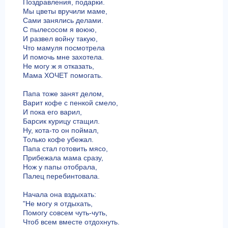
Поздравления, подарки.
Мы цветы вручили маме,
Сами занялись делами.
С пылесосом я воюю,
И развел войну такую,
Что мамуля посмотрела
И помочь мне захотела.
Не могу ж я отказать,
Мама ХОЧЕТ помогать.
Папа тоже занят делом,
Варит кофе с пенкой смело,
И пока его варил,
Барсик курицу стащил.
Ну, кота-то он поймал,
Только кофе убежал.
Папа стал готовить мясо,
Прибежала мама сразу,
Нож у папы отобрала,
Палец перебинтовала.
Начала она вздыхать:
"Не могу я отдыхать,
Помогу совсем чуть-чуть,
Чтоб всем вместе отдохнуть.