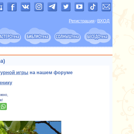
Регистрация
ВХОД
/
а)
турной игры
на нашем форуме
ннику
ожно,
я!