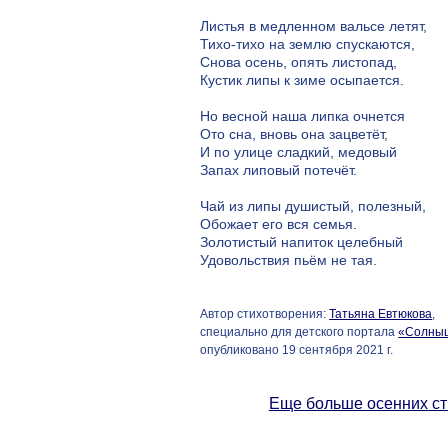
Листья в медленном вальсе летят,
Тихо-тихо на землю спускаются,
Снова осень, опять листопад,
Кустик липы к зиме осыпается.
Но весной наша липка очнется
Ото сна, вновь она зацветёт,
И по улице сладкий, медовый
Запах липовый потечёт.
Чай из липы душистый, полезный,
Обожает его вся семья.
Золотистый напиток целебный
Удовольствия пьём не тая.
Автор стихотворения:
Татьяна Евтюкова
,
специально для детского портала
«Солны
опубликовано 19 сентября 2021 г.
Еще больше осенних ст