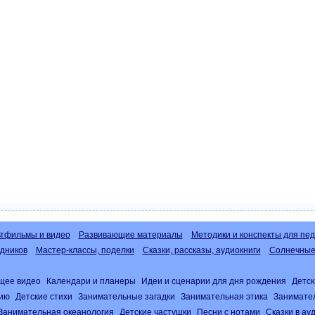
тфильмы и видео
Развивающие материалы
Методики и конспекты для пед
дников
Мастер-классы, поделки
Сказки, рассказы, аудиокниги
Солнечные 
щее видео
Календари и планеры
Идеи и сценарии для дня рождения
Детск
нию
Детские стихи
Занимательные загадки
Занимательная этика
Занимате
Занимательная океанология
Детские частушки
Песни с нотами
Сказки в а