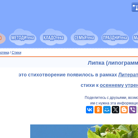
отека
/
Cтихи
Липка (липограмм
это стихотворение появилось в рамках
Литера
стихи к
осеннему утре
Поделитесь с друзьями, возм
им с нужна эта информаци