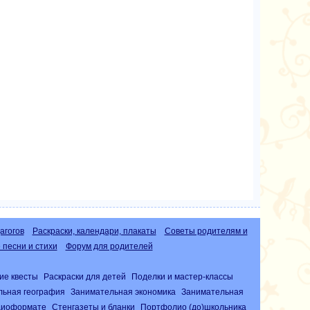
агогов
Раскраски, календари, плакаты
Советы родителям и
песни и стихи
Форум для родителей
ие квесты
Раскраски для детей
Поделки и мастер-классы
льная география
Занимательная экономика
Занимательная
удиоформате
Стенгазеты и бланки
Портфолио (до)школьника