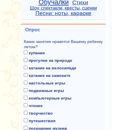
Обучалки
Стихи
Шоу, спектакли, квесты, сценки
Песни: ноты, караоке
Опрос
Какие занятия нравятся Вашему ребенку
летом?
купание
прогулки на природе
катание на велосипеде
катание на самокате
настольные игры
подвижные игры
компьютерные игры
чтение
творчество
путешествия
посещение музеев