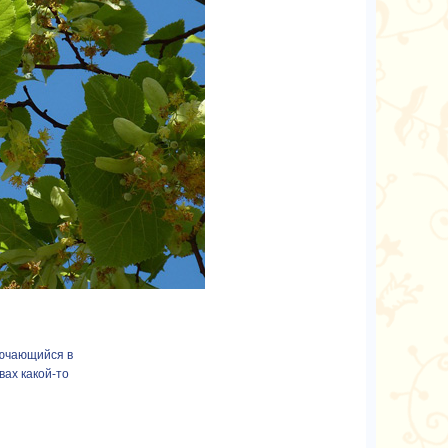
ючающийся в
вах какой-то