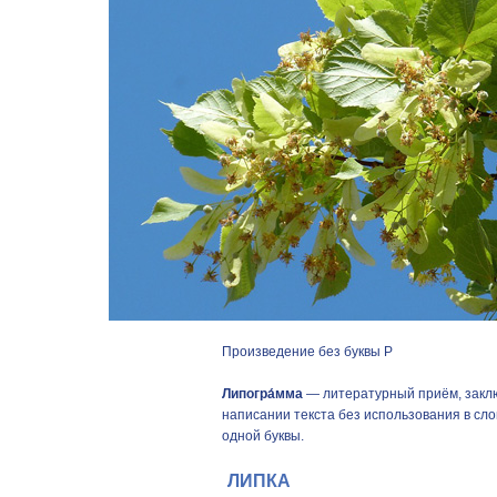
Произведение без буквы Р
Липогра́мма
— литературный приём, закл
написании текста без использования в сло
одной буквы.
ЛИПКА