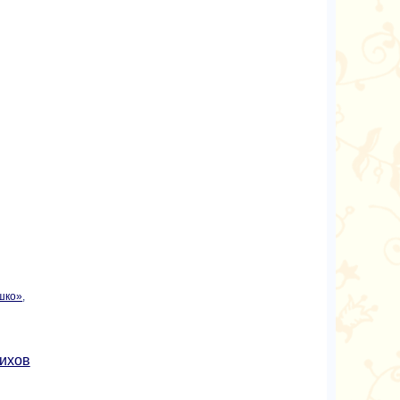
шко»
,
ихов