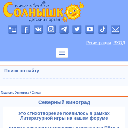
Регистрация
ВХОД
/
Показать
меню
Поиск по сайту
Главная
/
Умнотека
/
Cтихи
Северный виноград
это стихотворение появилось в рамках
Литературной игры
на нашем форуме
стихи к
осеннему утреннику
, к празднику
Пётр и