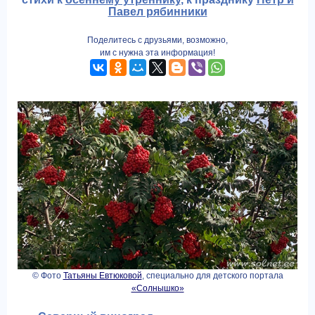
Павел рябинники
Поделитесь с друзьями, возможно,
им с нужна эта информация!
© Фото
Татьяны Евтюковой
, специально для детского портала
«Солнышко»