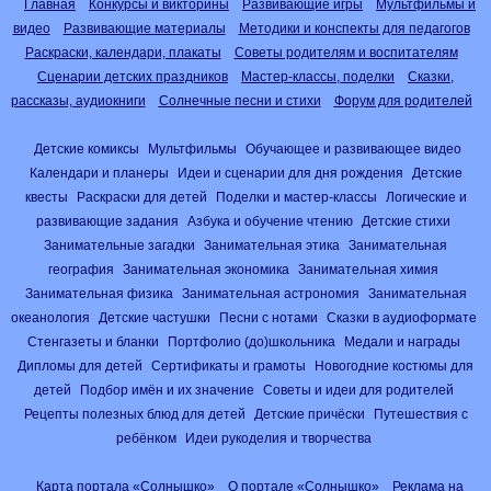
Главная
Конкурсы и викторины
Развивающие игры
Мультфильмы и
видео
Развивающие материалы
Методики и конспекты для педагогов
Раскраски, календари, плакаты
Советы родителям и воспитателям
Сценарии детских праздников
Мастер-классы, поделки
Сказки,
рассказы, аудиокниги
Солнечные песни и стихи
Форум для родителей
Детские комиксы
Мультфильмы
Обучающее и развивающее видео
Календари и планеры
Идеи и сценарии для дня рождения
Детские
квесты
Раскраски для детей
Поделки и мастер-классы
Логические и
развивающие задания
Азбука и обучение чтению
Детские стихи
Занимательные загадки
Занимательная этика
Занимательная
география
Занимательная экономика
Занимательная химия
Занимательная физика
Занимательная астрономия
Занимательная
океанология
Детские частушки
Песни с нотами
Сказки в аудиоформате
Стенгазеты и бланки
Портфолио (до)школьника
Медали и награды
Дипломы для детей
Сертификаты и грамоты
Новогодние костюмы для
детей
Подбор имён и их значение
Советы и идеи для родителей
Рецепты полезных блюд для детей
Детские причёски
Путешествия с
ребёнком
Идеи рукоделия и творчества
Карта портала «Солнышко»
О портале «Солнышко»
Реклама на