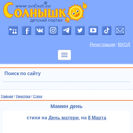
Регистрация
ВХОД
/
Показать
меню
Поиск по сайту
Главная
/
Умнотека
/
Cтихи
Мамин день
стихи на
День матери
, на
8 Марта