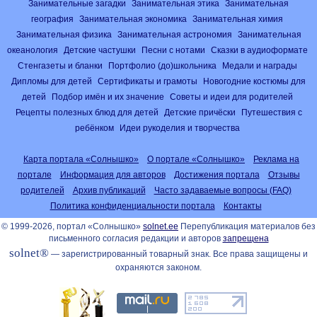
Занимательные загадки
Занимательная этика
Занимательная
география
Занимательная экономика
Занимательная химия
Занимательная физика
Занимательная астрономия
Занимательная
океанология
Детские частушки
Песни с нотами
Сказки в аудиоформате
Стенгазеты и бланки
Портфолио (до)школьника
Медали и награды
Дипломы для детей
Сертификаты и грамоты
Новогодние костюмы для
детей
Подбор имён и их значение
Советы и идеи для родителей
Рецепты полезных блюд для детей
Детские причёски
Путешествия с
ребёнком
Идеи рукоделия и творчества
Карта портала «Солнышко»
О портале «Солнышко»
Реклама на
портале
Информация для авторов
Достижения портала
Отзывы
родителей
Архив публикаций
Часто задаваемые вопросы (FAQ)
Политика конфиденциальности портала
Контакты
© 1999-2026, портал «Солнышко»
solnet.ee
Перепубликация материалов без
письменного согласия редакции и авторов
запрещена
solnet®
— зарегистрированный товарный знак. Все права защищены и
охраняются законом.