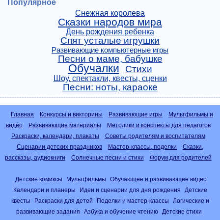
Популярное
Снежная королева
Сказки народов мира
День рождения ребенка
Спят усталые игрушки
Развивающие компьютерные игры
Песни о маме, бабушке
Обучалки
Стихи
Шоу, спектакли, квесты, сценки
Песни: ноты, караоке
Главная
Конкурсы и викторины
Развивающие игры
Мультфильмы и
видео
Развивающие материалы
Методики и конспекты для педагогов
Раскраски, календари, плакаты
Советы родителям и воспитателям
Сценарии детских праздников
Мастер-классы, поделки
Сказки,
рассказы, аудиокниги
Солнечные песни и стихи
Форум для родителей
Детские комиксы
Мультфильмы
Обучающее и развивающее видео
Календари и планеры
Идеи и сценарии для дня рождения
Детские
квесты
Раскраски для детей
Поделки и мастер-классы
Логические и
развивающие задания
Азбука и обучение чтению
Детские стихи