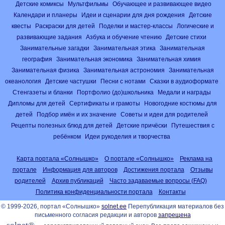
Детские комиксы
Мультфильмы
Обучающее и развивающее видео
Календари и планеры
Идеи и сценарии для дня рождения
Детские
квесты
Раскраски для детей
Поделки и мастер-классы
Логические и
развивающие задания
Азбука и обучение чтению
Детские стихи
Занимательные загадки
Занимательная этика
Занимательная
география
Занимательная экономика
Занимательная химия
Занимательная физика
Занимательная астрономия
Занимательная
океанология
Детские частушки
Песни с нотами
Сказки в аудиоформате
Стенгазеты и бланки
Портфолио (до)школьника
Медали и награды
Дипломы для детей
Сертификаты и грамоты
Новогодние костюмы для
детей
Подбор имён и их значение
Советы и идеи для родителей
Рецепты полезных блюд для детей
Детские причёски
Путешествия с
ребёнком
Идеи рукоделия и творчества
Карта портала «Солнышко»
О портале «Солнышко»
Реклама на
портале
Информация для авторов
Достижения портала
Отзывы
родителей
Архив публикаций
Часто задаваемые вопросы (FAQ)
Политика конфиденциальности портала
Контакты
© 1999-2026, портал «Солнышко»
solnet.ee
Перепубликация материалов без
письменного согласия редакции и авторов
запрещена