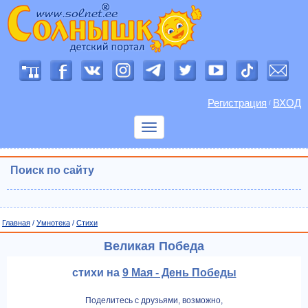
Регистрация
ВХОД
/
Показать
меню
Поиск по сайту
Главная
/
Умнотека
/
Cтихи
Великая Победа
стихи на
9 Мая - День Победы
Поделитесь с друзьями, возможно,