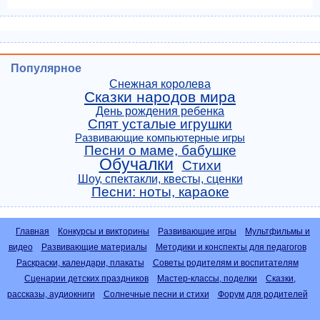
Популярное
Снежная королева
Сказки народов мира
День рождения ребенка
Спят усталые игрушки
Развивающие компьютерные игры
Песни о маме, бабушке
Обучалки
Стихи
Шоу, спектакли, квесты, сценки
Песни: ноты, караоке
Главная
Конкурсы и викторины
Развивающие игры
Мультфильмы и
видео
Развивающие материалы
Методики и конспекты для педагогов
Раскраски, календари, плакаты
Советы родителям и воспитателям
Сценарии детских праздников
Мастер-классы, поделки
Сказки,
рассказы, аудиокниги
Солнечные песни и стихи
Форум для родителей