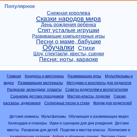
Популярное
Снежная королева
Сказки народов мира
День рождения ребенка
Спят усталые игрушки
Развивающие компьютерные игры
Песни о маме, бабушке
Обучалки
Стихи
Шоу, спектакли, квесты, сценки
Песни: ноты, караоке
Главная
Конкурсы и викторины
Развивающие игры
Мультфильмы и
видео
Развивающие материалы
Методики и конспекты для педагогов
Раскраски, календари, плакаты
Советы родителям и воспитателям
Сценарии детских праздников
Мастер-классы, поделки
Сказки,
рассказы, аудиокниги
Солнечные песни и стихи
Форум для родителей
Детские комиксы
Мультфильмы
Обучающее и развивающее видео
Календари и планеры
Идеи и сценарии для дня рождения
Детские
квесты
Раскраски для детей
Поделки и мастер-классы
Логические и
развивающие задания
Азбука и обучение чтению
Детские стихи