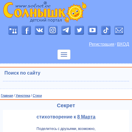
Регистрация
ВХОД
/
Показать
меню
Поиск по сайту
Главная
/
Умнотека
/
Cтихи
Секрет
стихотворение к
8 Марта
Поделитесь с друзьями, возможно,