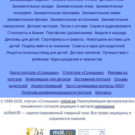
Занимательные загадки
Занимательная этика
Занимательная
география
Занимательная экономика
Занимательная химия
Занимательная физика
Занимательная астрономия
Занимательная
океанология
Детские частушки
Песни с нотами
Сказки в аудиоформате
Стенгазеты и бланки
Портфолио (до)школьника
Медали и награды
Дипломы для детей
Сертификаты и грамоты
Новогодние костюмы для
детей
Подбор имён и их значение
Советы и идеи для родителей
Рецепты полезных блюд для детей
Детские причёски
Путешествия с
ребёнком
Идеи рукоделия и творчества
Карта портала «Солнышко»
О портале «Солнышко»
Реклама на
портале
Информация для авторов
Достижения портала
Отзывы
родителей
Архив публикаций
Часто задаваемые вопросы (FAQ)
Политика конфиденциальности портала
Контакты
© 1999-2026, портал «Солнышко»
solnet.ee
Перепубликация материалов без
письменного согласия редакции и авторов
запрещена
solnet®
— зарегистрированный товарный знак. Все права защищены и
охраняются законом.