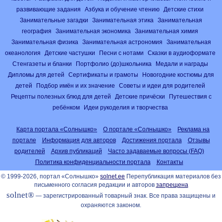
развивающие задания
Азбука и обучение чтению
Детские стихи
Занимательные загадки
Занимательная этика
Занимательная
география
Занимательная экономика
Занимательная химия
Занимательная физика
Занимательная астрономия
Занимательная
океанология
Детские частушки
Песни с нотами
Сказки в аудиоформате
Стенгазеты и бланки
Портфолио (до)школьника
Медали и награды
Дипломы для детей
Сертификаты и грамоты
Новогодние костюмы для
детей
Подбор имён и их значение
Советы и идеи для родителей
Рецепты полезных блюд для детей
Детские причёски
Путешествия с
ребёнком
Идеи рукоделия и творчества
Карта портала «Солнышко»
О портале «Солнышко»
Реклама на
портале
Информация для авторов
Достижения портала
Отзывы
родителей
Архив публикаций
Часто задаваемые вопросы (FAQ)
Политика конфиденциальности портала
Контакты
© 1999-2026, портал «Солнышко»
solnet.ee
Перепубликация материалов без
письменного согласия редакции и авторов
запрещена
solnet®
— зарегистрированный товарный знак. Все права защищены и
охраняются законом.