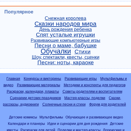
Популярное
Снежная королева
Сказки народов мира
День рождения ребенка
Спят усталые игрушки
Развивающие компьютерные игры
Песни о маме, бабушке
Обучалки
Стихи
Шоу, спектакли, квесты, сценки
Песни: ноты, караоке
Главная
Конкурсы и викторины
Развивающие игры
Мультфильмы и
видео
Развивающие материалы
Методики и конспекты для педагогов
Раскраски, календари, плакаты
Советы родителям и воспитателям
Сценарии детских праздников
Мастер-классы, поделки
Сказки,
рассказы, аудиокниги
Солнечные песни и стихи
Форум для родителей
Детские комиксы
Мультфильмы
Обучающее и развивающее видео
Календари и планеры
Идеи и сценарии для дня рождения
Детские
квесты
Раскраски для детей
Поделки и мастер-классы
Логические и