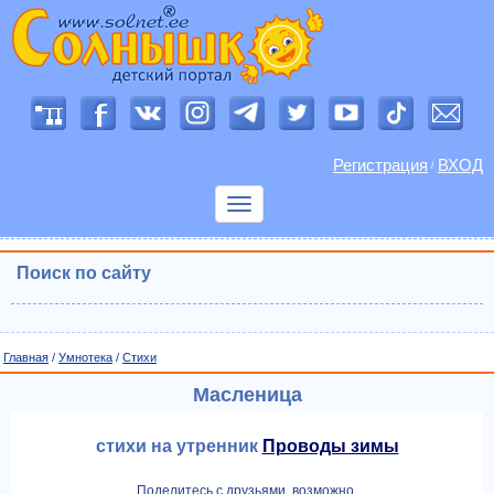
Регистрация
ВХОД
/
Показать
меню
Поиск по сайту
Главная
/
Умнотека
/
Cтихи
Масленица
стихи на утренник
Проводы зимы
Поделитесь с друзьями, возможно,