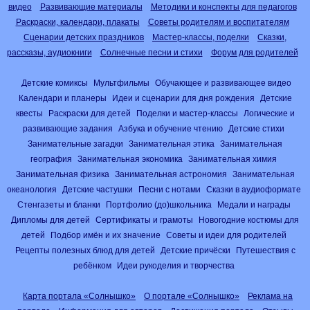
видео
Развивающие материалы
Методики и конспекты для педагогов
Раскраски, календари, плакаты
Советы родителям и воспитателям
Сценарии детских праздников
Мастер-классы, поделки
Сказки,
рассказы, аудиокниги
Солнечные песни и стихи
Форум для родителей
Детские комиксы
Мультфильмы
Обучающее и развивающее видео
Календари и планеры
Идеи и сценарии для дня рождения
Детские
квесты
Раскраски для детей
Поделки и мастер-классы
Логические и
развивающие задания
Азбука и обучение чтению
Детские стихи
Занимательные загадки
Занимательная этика
Занимательная
география
Занимательная экономика
Занимательная химия
Занимательная физика
Занимательная астрономия
Занимательная
океанология
Детские частушки
Песни с нотами
Сказки в аудиоформате
Стенгазеты и бланки
Портфолио (до)школьника
Медали и награды
Дипломы для детей
Сертификаты и грамоты
Новогодние костюмы для
детей
Подбор имён и их значение
Советы и идеи для родителей
Рецепты полезных блюд для детей
Детские причёски
Путешествия с
ребёнком
Идеи рукоделия и творчества
Карта портала «Солнышко»
О портале «Солнышко»
Реклама на