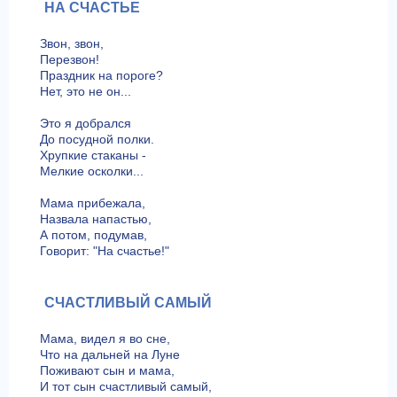
НА СЧАСТЬЕ
Звон, звон,
Перезвон!
Праздник на пороге?
Нет, это не он...
Это я добрался
До посудной полки.
Хрупкие стаканы -
Мелкие осколки...
Мама прибежала,
Назвала напастью,
А потом, подумав,
Говорит: "На счастье!"
СЧАСТЛИВЫЙ САМЫЙ
Мама, видел я во сне,
Что на дальней на Луне
Поживают сын и мама,
И тот сын счастливый самый,