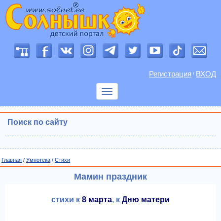
Регистрация
ВХОД
/
Показать
меню
Поиск по сайту
Главная
/
Умнотека
/
Cтихи
Мамин праздник
стихи к
8 марта
, к
Дню матери