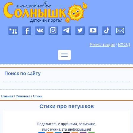
Регистрация
ВХОД
/
Показать
меню
Поиск по сайту
Главная
/
Умнотека
/
Cтихи
Стихи про петушков
Поделитесь с друзьями, возможно,
им с нужна эта информация!