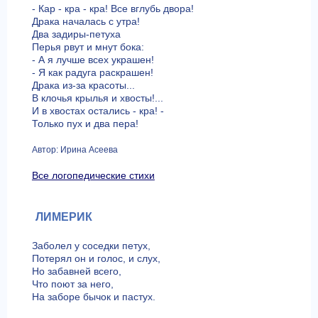
- Кар - кра - кра! Все вглубь двора!
Драка началась с утра!
Два задиры-петуха
Перья рвут и мнут бока:
- А я лучше всех украшен!
- Я как радуга раскрашен!
Драка из-за красоты...
В клочья крылья и хвосты!...
И в хвостах остались - кра! -
Только пух и два пера!
Автор: Ирина Асеева
Все логопедические стихи
ЛИМЕРИК
Заболел у соседки петух,
Потерял он и голос, и слух,
Но забавней всего,
Что поют за него,
На заборе бычок и пастух.