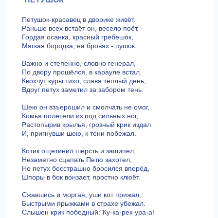
Петушок-красавец в дворике живёт.
Раньше всех встаёт он, весело поёт.
Гордая осанка, красный гребешок,
Мягкая бородка, на бровях - пушок.
Важно и степенно, словно генерал,
По двору прошёлся, в карауле встал.
Квохчут куры тихо, славя тёплый день,
Вдруг петух заметил за забором тень.
Шею он взъерошил и смолчать не смог,
Комья полетели из под сильных ног,
Растопырив крылья, грозный крик издал
И, пригнувши шею, к тени побежал.
Котик ощетинил шерсть и зашипел,
Незаметно сцапать Петю захотел,
Но петух бесстрашно бросился вперёд,
Шпоры в бок вонзает, яростно клюёт.
Сжавшись и моргая, уши кот прижал,
Быстрыми прыжками в страхе убежал.
Слышен крик победный:"Ку-ка-рек-ура-а!