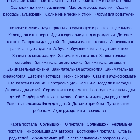
Раскраски, календари, плакаты
Советы родителям и воспитателям
Сценарии детских праздников
Мастер-классы, поделки
Сказки,
рассказы, аудиокниги
Солнечные песни и стихи
Форум для родителей
Детские комиксы
Мультфильмы
Обучающее и развивающее видео
Календари и планеры
Идеи и сценарии для дня рождения
Детские
квесты
Раскраски для детей
Поделки и мастер-классы
Логические и
развивающие задания
Азбука и обучение чтению
Детские стихи
Занимательные загадки
Занимательная этика
Занимательная
география
Занимательная экономика
Занимательная химия
Занимательная физика
Занимательная астрономия
Занимательная
океанология
Детские частушки
Песни с нотами
Сказки в аудиоформате
Стенгазеты и бланки
Портфолио (до)школьника
Медали и награды
Дипломы для детей
Сертификаты и грамоты
Новогодние костюмы для
детей
Подбор имён и их значение
Советы и идеи для родителей
Рецепты полезных блюд для детей
Детские причёски
Путешествия с
ребёнком
Идеи рукоделия и творчества
Карта портала «Солнышко»
О портале «Солнышко»
Реклама на
портале
Информация для авторов
Достижения портала
Отзывы
родителей
Архив публикаций
Часто задаваемые вопросы (FAQ)