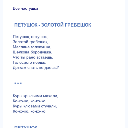
Все частушки
ПЕТУШОК - ЗОЛОТОЙ ГРЕБЕШОК
Петушок, петушок,
Золотой гребешок,
Масляна головушка,
Шелкова бородушка,
Что ты рано встаешь,
Голосисто поешь,
Деткам спать не даешь?
* * *
Куры крыльями махали,
Ко-ко-ко, ко-ко-ко!
Куры клювами стучали,
Ко-ко-ко, ко-ко-ко!
ПЕТУШОК