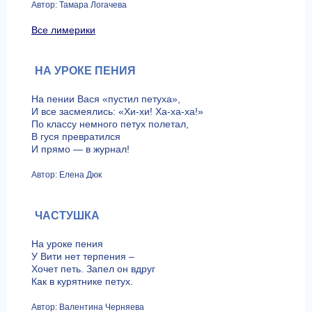
Автор: Тамара Логачева
Все лимерики
НА УРОКЕ ПЕНИЯ
На пении Вася «пустил петуха»,
И все засмеялись: «Хи-хи! Ха-ха-ха!»
По классу немного петух полетал,
В гуся превратился
И прямо — в журнал!
Автор: Елена Дюк
ЧАСТУШКА
На уроке пения
У Вити нет терпения –
Хочет петь. Запел он вдруг
Как в курятнике петух.
Автор: Валентина Черняева