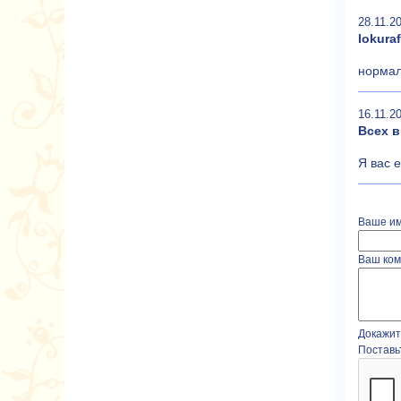
28.11.20
lokuraf
норма
16.11.20
Всех 
Я вас 
Ваше им
Ваш ком
Докажите
Поставь