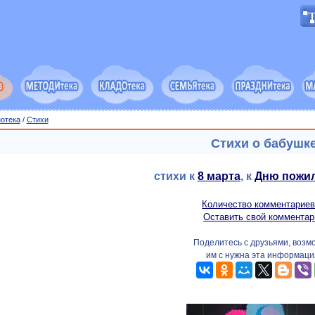
отека
/
Cтихи
Стихи о бабушк
стихи к
8 марта
, к
Дню пожи
Количество комментариев
Оставить свой комментар
Поделитесь с друзьями, возм
им с нужна эта информаци