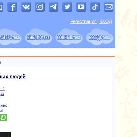
Регистрация
ВХОД
/
е
лых людей
: 2
ий
ожно,
я!