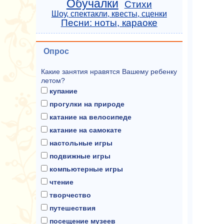
Обучалки
Стихи
Шоу, спектакли, квесты, сценки
Песни: ноты, караоке
Опрос
Какие занятия нравятся Вашему ребенку
летом?
купание
прогулки на природе
катание на велосипеде
катание на самокате
настольные игры
подвижные игры
компьютерные игры
чтение
творчество
путешествия
посещение музеев