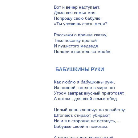
Вот и вечер наступает.
Дома вся семья моя.
Попрошу свою бабулю:
«Ты уложишь спать меня?
Расскажи о принце сказку,
Тихо песенку пропой
И пушистого медведя
Положи в постель со мной».
БАБУШКИНЫ РУКИ
Как люблю я бабушкины руки,
Их нежней, теплее в мире нет.
Утром завтрак вкусный приготовят,
А потом - для всей семьи обед.
Целый день хлопочут по хозяйству:
Штопают, стирают, убирают.
Но и я в сторонке не останусь, -
Бабушке своей я помогаю.
А когда настанет вечер тихий,