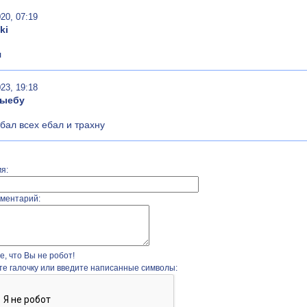
20, 07:19
ki
л
23, 19:18
выебу
ебал всех ебал и трахну
я:
ментарий:
, что Вы не робот!
те галочку или введите написанные символы: