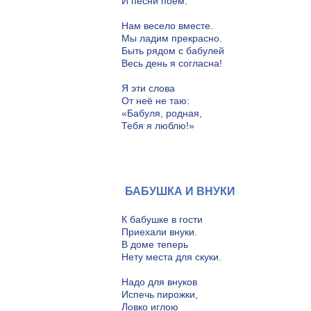
И песни поём.
Нам весело вместе.
Мы ладим прекрасно.
Быть рядом с бабулей
Весь день я согласна!
Я эти слова
От неё не таю:
«Бабуля, родная,
Тебя я люблю!»
БАБУШКА И ВНУКИ
К бабушке в гости
Приехали внуки.
В доме теперь
Нету места для скуки.
Надо для внуков
Испечь пирожки,
Ловко иглою