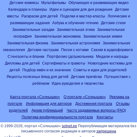
Детские комиксы
Мультфильмы
Обучающее и развивающее видео
Календари и планеры
Идеи и сценарии для дня рождения
Детские
квесты
Раскраски для детей
Поделки и мастер-классы
Логические и
развивающие задания
Азбука и обучение чтению
Детские стихи
Занимательные загадки
Занимательная этика
Занимательная
география
Занимательная экономика
Занимательная химия
Занимательная физика
Занимательная астрономия
Занимательная
океанология
Детские частушки
Песни с нотами
Сказки в аудиоформате
Стенгазеты и бланки
Портфолио (до)школьника
Медали и награды
Дипломы для детей
Сертификаты и грамоты
Новогодние костюмы для
детей
Подбор имён и их значение
Советы и идеи для родителей
Рецепты полезных блюд для детей
Детские причёски
Путешествия с
ребёнком
Идеи рукоделия и творчества
Карта портала «Солнышко»
О портале «Солнышко»
Реклама на
портале
Информация для авторов
Достижения портала
Отзывы
родителей
Архив публикаций
Часто задаваемые вопросы (FAQ)
Политика конфиденциальности портала
Контакты
© 1999-2026, портал «Солнышко»
solnet.ee
Перепубликация материалов без
письменного согласия редакции и авторов
запрещена