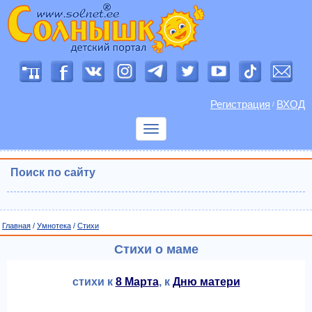
Регистрация
ВХОД
/
Показать
меню
Поиск по сайту
Главная
/
Умнотека
/
Cтихи
Стихи о маме
стихи к
8 Марта
, к
Дню матери