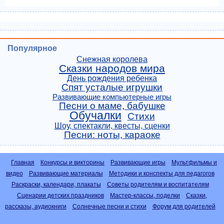
Популярное
Снежная королева
Сказки народов мира
День рождения ребенка
Спят усталые игрушки
Развивающие компьютерные игры
Песни о маме, бабушке
Обучалки
Стихи
Шоу, спектакли, квесты, сценки
Песни: ноты, караоке
Главная
Конкурсы и викторины
Развивающие игры
Мультфильмы и
видео
Развивающие материалы
Методики и конспекты для педагогов
Раскраски, календари, плакаты
Советы родителям и воспитателям
Сценарии детских праздников
Мастер-классы, поделки
Сказки,
рассказы, аудиокниги
Солнечные песни и стихи
Форум для родителей