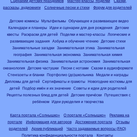
Сценарии детских праздников
Мастер-классы, поделки
Сказки,
рассказы, аудиокниги
Солнечные песни и стихи
Форум для родителей
Детские комиксы
Мультфильмы
Обучающее и развивающее видео
Календари и планеры
Идеи и сценарии для дня рождения
Детские
квесты
Раскраски для детей
Поделки и мастер-классы
Логические и
развивающие задания
Азбука и обучение чтению
Детские стихи
Занимательные загадки
Занимательная этика
Занимательная
география
Занимательная экономика
Занимательная химия
Занимательная физика
Занимательная астрономия
Занимательная
океанология
Детские частушки
Песни с нотами
Сказки в аудиоформате
Стенгазеты и бланки
Портфолио (до)школьника
Медали и награды
Дипломы для детей
Сертификаты и грамоты
Новогодние костюмы для
детей
Подбор имён и их значение
Советы и идеи для родителей
Рецепты полезных блюд для детей
Детские причёски
Путешествия с
ребёнком
Идеи рукоделия и творчества
Карта портала «Солнышко»
О портале «Солнышко»
Реклама на
портале
Информация для авторов
Достижения портала
Отзывы
родителей
Архив публикаций
Часто задаваемые вопросы (FAQ)
Политика конфиденциальности портала
Контакты