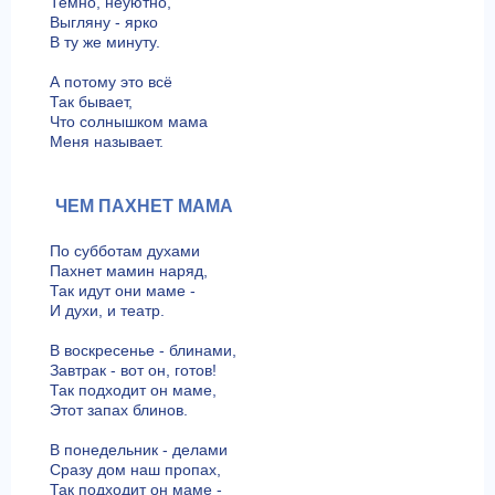
Темно, неуютно,
Выгляну - ярко
В ту же минуту.
А потому это всё
Так бывает,
Что солнышком мама
Меня называет.
ЧЕМ ПАХНЕТ МАМА
По субботам духами
Пахнет мамин наряд,
Так идут они маме -
И духи, и театр.
В воскресенье - блинами,
Завтрак - вот он, готов!
Так подходит он маме,
Этот запах блинов.
В понедельник - делами
Сразу дом наш пропах,
Так подходит он маме -