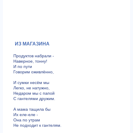
ИЗ МАГАЗИНА
Продуктов набрали -
Наверное, тонну!
И по пути
Говорим оживлённо,
И сумки несём мы
Легко, не натужно,
Недаром мы с папой
С гантелями дружим.
А мама тащила бы
Их еле-еле -
Она по утрам
Не подходит к гантелям.