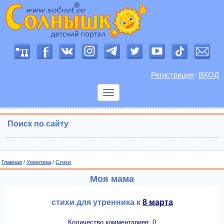
Регистрация
ВХОД
/
Показать
меню
Поиск по сайту
Главная
/
Умнотека
/
Cтихи
Моя мама
стихи для утренника к
8 марта
Количество комментариев: 0