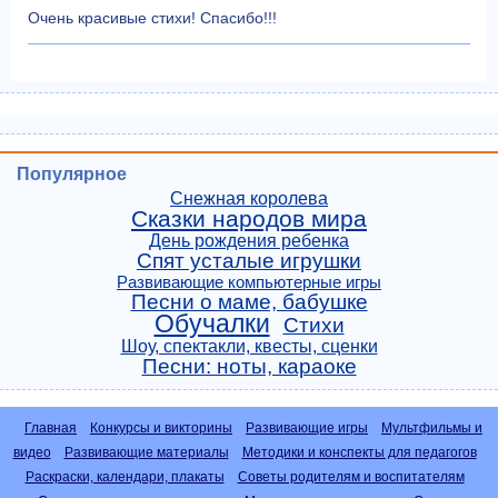
Очень красивые стихи! Спасибо!!!
Популярное
Снежная королева
Сказки народов мира
День рождения ребенка
Спят усталые игрушки
Развивающие компьютерные игры
Песни о маме, бабушке
Обучалки
Стихи
Шоу, спектакли, квесты, сценки
Песни: ноты, караоке
Главная
Конкурсы и викторины
Развивающие игры
Мультфильмы и
видео
Развивающие материалы
Методики и конспекты для педагогов
Раскраски, календари, плакаты
Советы родителям и воспитателям