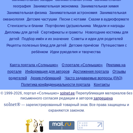
география
Занимательная экономика
Занимательная химия
Занимательная физика
Занимательная астрономия
Занимательная
океанология
Детские частушки
Песни с нотами
Сказки в аудиоформате
Стенгазеты и бланки
Портфолио (до)школьника
Медали и награды
Дипломы для детей
Сертификаты и грамоты
Новогодние костюмы для
детей
Подбор имён и их значение
Советы и идеи для родителей
Рецепты полезных блюд для детей
Детские причёски
Путешествия с
ребёнком
Идеи рукоделия и творчества
Карта портала «Солнышко»
О портале «Солнышко»
Реклама на
портале
Информация для авторов
Достижения портала
Отзывы
родителей
Архив публикаций
Часто задаваемые вопросы (FAQ)
Политика конфиденциальности портала
Контакты
© 1999-2026, портал «Солнышко»
solnet.ee
Перепубликация материалов без
письменного согласия редакции и авторов
запрещена
solnet®
— зарегистрированный товарный знак. Все права защищены и
охраняются законом.