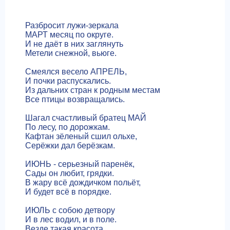
Разбросит лужи-зеркала
МАРТ месяц по округе.
И не даёт в них заглянуть
Метели снежной, вьюге.
Смеялся весело АПРЕЛЬ,
И почки распускались.
Из дальних стран к родным местам
Все птицы возвращались.
Шагал счастливый братец МАЙ
По лесу, по дорожкам.
Кафтан зёленый сшил ольхе,
Серёжки дал берёзкам.
ИЮНЬ - серьезный паренёк,
Сады он любит, грядки.
В жару всё дождичком польёт,
И будет всё в порядке.
ИЮЛЬ с собою детвору
И в лес водил, и в поле.
Везде такая красота,