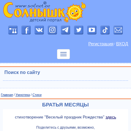
Регистрация
ВХОД
/
Показать
меню
Поиск по сайту
Главная
/
Умнотека
/
Cтихи
БРАТЬЯ МЕСЯЦЫ
стихотворение "Веселый праздник Рождества"
здесь
Поделитесь с друзьями, возможно,