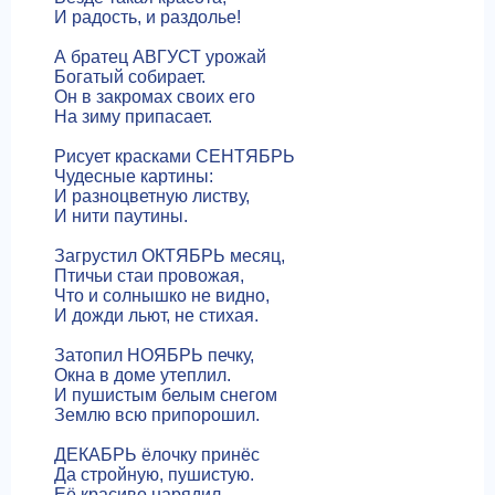
И радость, и раздолье!
А братец АВГУСТ урожай
Богатый собирает.
Он в закромах своих его
На зиму припасает.
Рисует красками СЕНТЯБРЬ
Чудесные картины:
И разноцветную листву,
И нити паутины.
Загрустил ОКТЯБРЬ месяц,
Птичьи стаи провожая,
Что и солнышко не видно,
И дожди льют, не стихая.
Затопил НОЯБРЬ печку,
Окна в доме утеплил.
И пушистым белым снегом
Землю всю припорошил.
ДЕКАБРЬ ёлочку принёс
Да стройную, пушистую.
Её красиво нарядил