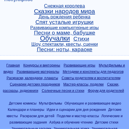
Снежная королева
Сказки народов мира
День рождения ребенка
Спят усталые игрушки
Развивающие компьютерные игры
Песни о маме, бабушке
Обучалки
Стихи
Шоу, спектакли, квесты, сценки
Песни: ноты, караоке
Главная
Конкурсы и викторины
Развивающие игры
Мультфильмы и
видео
Развивающие материалы
Методики и конспекты для педагогов
Раскраски, календари, плакаты
Советы родителям и воспитателям
Сценарии детских праздников
Мастер-классы, поделки
Сказки,
рассказы, аудиокниги
Солнечные песни и стихи
Форум для родителей
Детские комиксы
Мультфильмы
Обучающее и развивающее видео
Календари и планеры
Идеи и сценарии для дня рождения
Детские
квесты
Раскраски для детей
Поделки и мастер-классы
Логические и
развивающие задания
Азбука и обучение чтению
Детские стихи
Занимательные загадки
Занимательная этика
Занимательная