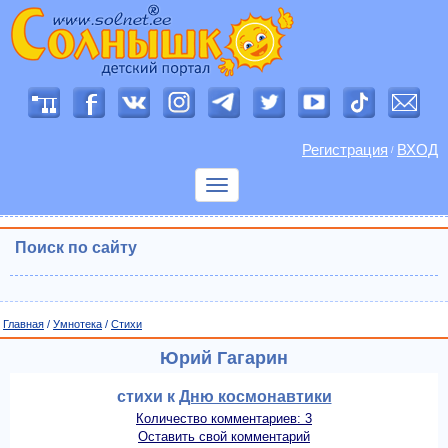
Регистрация
ВХОД
/
Показать
меню
Поиск по сайту
Главная
/
Умнотека
/
Cтихи
Юрий Гагарин
стихи к
Дню космонавтики
Количество комментариев: 3
Оставить свой комментарий