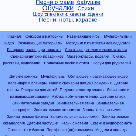
Песни о маме, бабушке
Обучалки
Стихи
Шоу, спектакли, квесты, сценки
Песни: ноты, караоке
Главная
Конкурсы и викторины
Развивающие игры
Мультфильмы и
видео
Развивающие материалы
Методики и конспекты для педагогов
Раскраски, календари, плакаты
Советы родителям и воспитателям
Сценарии детских праздников
Мастер-классы, поделки
Сказки,
рассказы, аудиокниги
Солнечные песни и стихи
Форум для родителей
Детские комиксы
Мультфильмы
Обучающее и развивающее видео
Календари и планеры
Идеи и сценарии для дня рождения
Детские
квесты
Раскраски для детей
Поделки и мастер-классы
Логические и
развивающие задания
Азбука и обучение чтению
Детские стихи
Занимательные загадки
Занимательная этика
Занимательная
география
Занимательная экономика
Занимательная химия
Занимательная физика
Занимательная астрономия
Занимательная
океанология
Детские частушки
Песни с нотами
Сказки в аудиоформате
Стенгазеты и бланки
Портфолио (до)школьника
Медали и награды