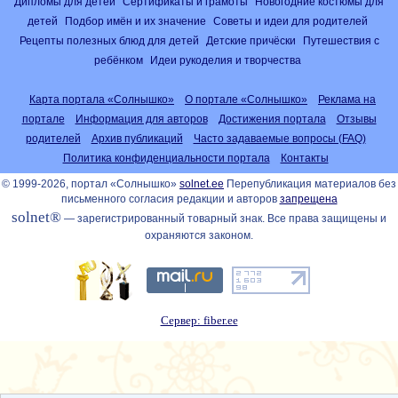
Дипломы для детей
Сертификаты и грамоты
Новогодние костюмы для
детей
Подбор имён и их значение
Советы и идеи для родителей
Рецепты полезных блюд для детей
Детские причёски
Путешествия с
ребёнком
Идеи рукоделия и творчества
Карта портала «Солнышко»
О портале «Солнышко»
Реклама на
портале
Информация для авторов
Достижения портала
Отзывы
родителей
Архив публикаций
Часто задаваемые вопросы (FAQ)
Политика конфиденциальности портала
Контакты
© 1999-2026, портал «Солнышко»
solnet.ee
Перепубликация материалов без
письменного согласия редакции и авторов
запрещена
solnet®
— зарегистрированный товарный знак. Все права защищены и
охраняются законом.
Сервер: fiber.ee