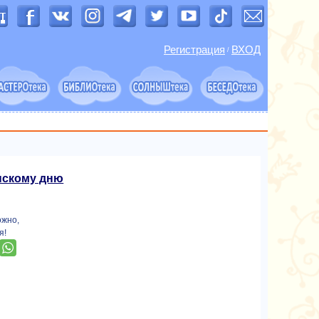
Регистрация
ВХОД
/
нскому дню
ожно,
я!