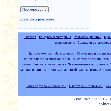
Посмотреть результаты
Главная
Конкурсы и викторины
Развивающие игры
Муль
воспитателям
Сценарии детских праз
Детские комиксы
Мультфильмы
Обучающее и развиваю
Логические и развивающие задания
Азбука и обучение чте
химия
Занимательная физика
Занимательная астрономия
Медали и награды
Дипломы для детей
Сертификаты и грамо
Карта портала «Солнышко»
О портале «Солнышко»
Ре
© 1999-2026, портал «Со
solnet