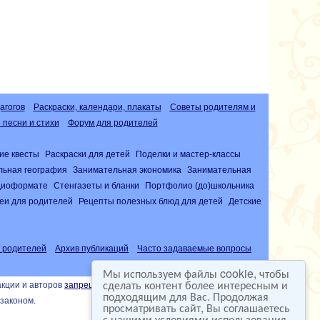
агогов
Раскраски, календари, плакаты
Советы родителям и
песни и стихи
Форум для родителей
ие квесты
Раскраски для детей
Поделки и мастер-классы
льная география
Занимательная экономика
Занимательная
удиоформате
Стенгазеты и бланки
Портфолио (до)школьника
еи для родителей
Рецепты полезных блюд для детей
Детские
 родителей
Архив публикаций
Часто задаваемые вопросы
Мы используем файлы cookie, чтобы
сделать контент более интересным и
акции и авторов
запрещена
подходящим для Вас. Продолжая
законом.
просматривать сайт, Вы соглашаетесь
с нашими условиями использования