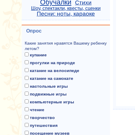
Обучалки
Стихи
Шоу, спектакли, квесты, сценки
Песни: ноты, караоке
Опрос
Какие занятия нравятся Вашему ребенку
летом?
купание
прогулки на природе
катание на велосипеде
катание на самокате
настольные игры
подвижные игры
компьютерные игры
чтение
творчество
путешествия
посещение музеев