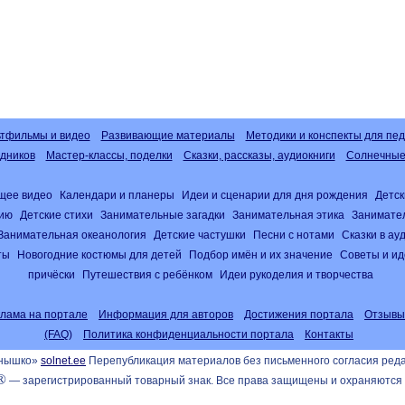
тфильмы и видео
Развивающие материалы
Методики и конспекты для пед
дников
Мастер-классы, поделки
Сказки, рассказы, аудиокниги
Солнечные 
щее видео
Календари и планеры
Идеи и сценарии для дня рождения
Детск
нию
Детские стихи
Занимательные загадки
Занимательная этика
Занимате
Занимательная океанология
Детские частушки
Песни с нотами
Сказки в а
ты
Новогодние костюмы для детей
Подбор имён и их значение
Советы и ид
причёски
Путешествия с ребёнком
Идеи рукоделия и творчества
клама на портале
Информация для авторов
Достижения портала
Отзывы
(FAQ)
Политика конфиденциальности портала
Контакты
лнышко»
solnet.ee
Перепубликация материалов без письменного согласия ред
®
— зарегистрированный товарный знак. Все права защищены и охраняются 