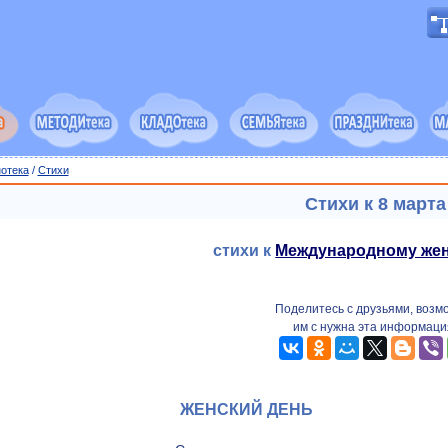
отека
/
Cтихи
Стихи к 8 марта
стихи к
Международному же
Поделитесь с друзьями, возм
им с нужна эта информаци
ЖЕНСКИЙ ДЕНЬ