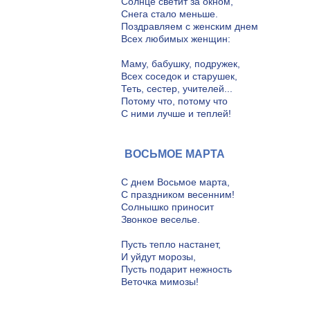
Солнце светит за окном,
Снега стало меньше.
Поздравляем с женским днем
Всех любимых женщин:
Маму, бабушку, подружек,
Всех соседок и старушек,
Теть, сестер, учителей...
Потому что, потому что
С ними лучше и теплей!
ВОСЬМОЕ МАРТА
С днем Восьмое марта,
С праздником весенним!
Солнышко приносит
Звонкое веселье.
Пусть тепло настанет,
И уйдут морозы,
Пусть подарит нежность
Веточка мимозы!