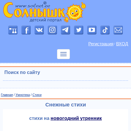
Регистрация
ВХОД
/
Показать
меню
Поиск по сайту
Главная
/
Умнотека
/
Cтихи
Снежные стихи
стихи на
новогодний утренник