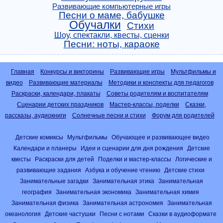
Развивающие компьютерные игры
Песни о маме, бабушке
Обучалки
Стихи
Шоу, спектакли, квесты, сценки
Песни: ноты, караоке
Главная
Конкурсы и викторины
Развивающие игры
Мультфильмы и
видео
Развивающие материалы
Методики и конспекты для педагогов
Раскраски, календари, плакаты
Советы родителям и воспитателям
Сценарии детских праздников
Мастер-классы, поделки
Сказки,
рассказы, аудиокниги
Солнечные песни и стихи
Форум для родителей
Детские комиксы
Мультфильмы
Обучающее и развивающее видео
Календари и планеры
Идеи и сценарии для дня рождения
Детские
квесты
Раскраски для детей
Поделки и мастер-классы
Логические и
развивающие задания
Азбука и обучение чтению
Детские стихи
Занимательные загадки
Занимательная этика
Занимательная
география
Занимательная экономика
Занимательная химия
Занимательная физика
Занимательная астрономия
Занимательная
океанология
Детские частушки
Песни с нотами
Сказки в аудиоформате