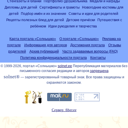
Стенгазеты и бланки
Портфолио (до)школьника
Медали и награды
Дипломы для детей
Сертификаты и грамоты
Новогодние костюмы для
детей
Подбор имён и их значение
Советы и идеи для родителей
Рецепты полезных блюд для детей
Детские причёски
Путешествия с
ребёнком
Идеи рукоделия и творчества
Карта портала «Солнышко»
О портале «Солнышко»
Реклама на
портале
Информация для авторов
Достижения портала
Отзывы
родителей
Архив публикаций
Часто задаваемые вопросы (FAQ)
Политика конфиденциальности портала
Контакты
© 1999-2026, портал «Солнышко»
solnet.ee
Перепубликация материалов без
письменного согласия редакции и авторов
запрещена
solnet®
— зарегистрированный товарный знак. Все права защищены и
охраняются законом.
Сервер: fiber.ee