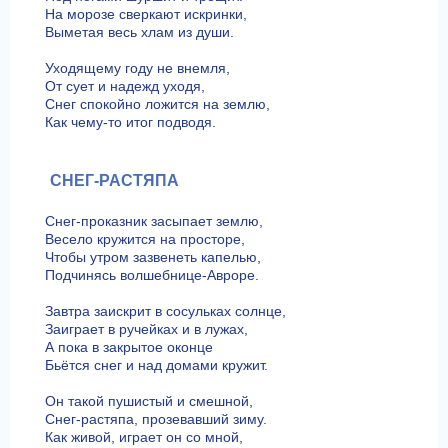
На морозе сверкают искринки,
Выметая весь хлам из души.
Уходящему году не внемля,
От сует и надежд уходя,
Снег спокойно ложится на землю,
Как чему-то итог подводя.
СНЕГ-РАСТЯПА
Снег-проказник засыпает землю,
Весело кружится на просторе,
Чтобы утром зазвенеть капелью,
Подчинясь волшебнице-Авроре.
Завтра заискрит в сосульках солнце,
Заиграет в ручейках и в лужах,
А пока в закрытое оконце
Бьётся снег и над домами кружит.
Он такой пушистый и смешной,
Снег-растяпа, прозевавший зиму.
Как живой, играет он со мной,