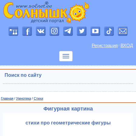
Регистрация
ВХОД
/
Показать
меню
Поиск по сайту
Главная
/
Умнотека
/
Cтихи
Фигурная картина
стихи про геометрические фигуры