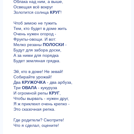
Облака над ним, а выше,
Освещая всё вокруг
Золотится солнца
КРУГ
!
Чтоб зимою не тужить
Тем, кто будет в доме жить
Очень нужен огород -
Фрукты-овощи. И вот:
Мелко резаны
ПОЛОСКИ
-
Будут для забора доски,
А за ними для порядка
Будет земляная грядка.
Эй, кто в доме! Не зевай!
Собирайте урожай!
Два
КРУЖОЧКА
- два арбуза,
Три
ОВАЛА
- кукуруза
И огромной репы
КРУГ
,
Чтобы вырвать - нужен друг,
Я ж приклеил очень крепко -
Это сказочная репка.
Где родители? Смотрите!
Что я сделал, оцените!