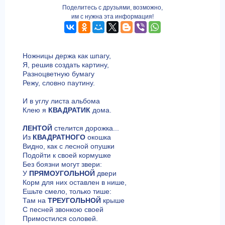
Поделитесь с друзьями, возможно,
им с нужна эта информация!
Ножницы держа как шпагу,
Я, решив создать картину,
Разноцветную бумагу
Режу, словно паутину.
И в углу листа альбома
Клею я
КВАДРАТИК
дома.
ЛЕНТОЙ
стелится дорожка...
Из
КВАДРАТНОГО
окошка
Видно, как с лесной опушки
Подойти к своей кормушке
Без боязни могут звери:
У
ПРЯМОУГОЛЬНОЙ
двери
Корм для них оставлен в нише,
Ешьте смело, только тише:
Там на
ТРЕУГОЛЬНОЙ
крыше
С песней звонкою своей
Примостился соловей.