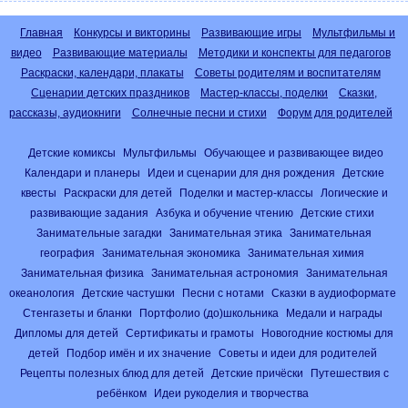
Главная
Конкурсы и викторины
Развивающие игры
Мультфильмы и
видео
Развивающие материалы
Методики и конспекты для педагогов
Раскраски, календари, плакаты
Советы родителям и воспитателям
Сценарии детских праздников
Мастер-классы, поделки
Сказки,
рассказы, аудиокниги
Солнечные песни и стихи
Форум для родителей
Детские комиксы
Мультфильмы
Обучающее и развивающее видео
Календари и планеры
Идеи и сценарии для дня рождения
Детские
квесты
Раскраски для детей
Поделки и мастер-классы
Логические и
развивающие задания
Азбука и обучение чтению
Детские стихи
Занимательные загадки
Занимательная этика
Занимательная
география
Занимательная экономика
Занимательная химия
Занимательная физика
Занимательная астрономия
Занимательная
океанология
Детские частушки
Песни с нотами
Сказки в аудиоформате
Стенгазеты и бланки
Портфолио (до)школьника
Медали и награды
Дипломы для детей
Сертификаты и грамоты
Новогодние костюмы для
детей
Подбор имён и их значение
Советы и идеи для родителей
Рецепты полезных блюд для детей
Детские причёски
Путешествия с
ребёнком
Идеи рукоделия и творчества