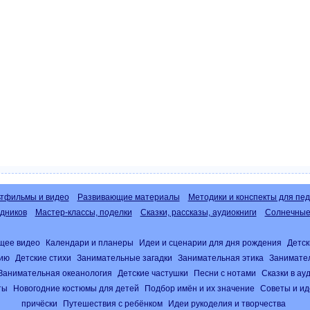
тфильмы и видео
Развивающие материалы
Методики и конспекты для пед
дников
Мастер-классы, поделки
Сказки, рассказы, аудиокниги
Солнечные 
щее видео
Календари и планеры
Идеи и сценарии для дня рождения
Детск
нию
Детские стихи
Занимательные загадки
Занимательная этика
Занимате
Занимательная океанология
Детские частушки
Песни с нотами
Сказки в а
ты
Новогодние костюмы для детей
Подбор имён и их значение
Советы и ид
причёски
Путешествия с ребёнком
Идеи рукоделия и творчества