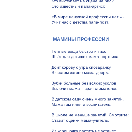
Кто выступает на сцене на бис?
Это известный папа-артист.
«В мире ненужной профессии нет!» -
Учит нас с детства папа-поэт.
МАМИНЫ ПРОФЕССИИ
Тёплые вещи быстро и тихо
Шьёт для детишек мама-портниха.
Доит корову с утра спозаранку
В чистом загоне мама-доярка.
Зубки больные без всяких уколов
Вылечит мама – врач-стоматолог.
В детском саду очень много занятий.
Мама там няня и воспитатель.
В школе не меньше занятий. Смотрите:
Ставит оценки мама-учитель.
Из корешочка растить не устанет