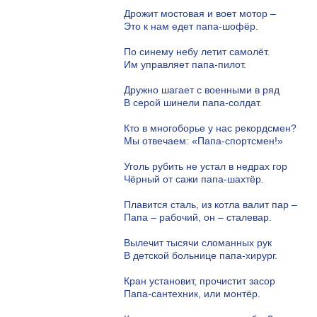
Дрожит мостовая и воет мотор –
Это к нам едет папа-шофёр.
По синему небу летит самолёт.
Им управляет папа-пилот.
Дружно шагает с военными в ряд
В серой шинели папа-солдат.
Кто в многоборье у нас рекордсмен?
Мы отвечаем: «Папа-спортсмен!»
Уголь рубить не устал в недрах гор
Чёрный от сажи папа-шахтёр.
Плавится сталь, из котла валит пар –
Папа – рабочий, он – сталевар.
Вылечит тысячи сломанных рук
В детской больнице папа-хирург.
Кран установит, прочистит засор
Папа-сантехник, или монтёр.