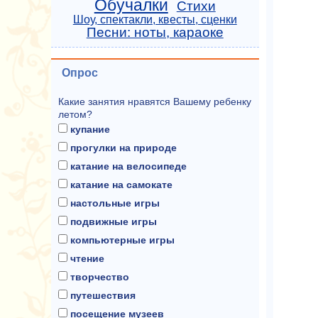
Обучалки
Стихи
Шоу, спектакли, квесты, сценки
Песни: ноты, караоке
Опрос
Какие занятия нравятся Вашему ребенку
летом?
купание
прогулки на природе
катание на велосипеде
катание на самокате
настольные игры
подвижные игры
компьютерные игры
чтение
творчество
путешествия
посещение музеев