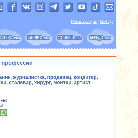
Регистрация
ВХОД
/
 профессии
аник, журналистка, продавец, кондитер,
р, сталевар, хирург, монтер, артист
ожно,
я!