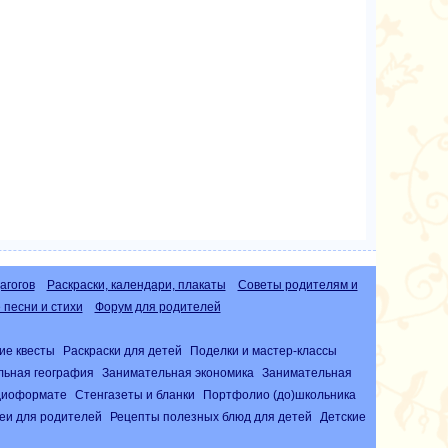
агогов
Раскраски, календари, плакаты
Советы родителям и
песни и стихи
Форум для родителей
ие квесты
Раскраски для детей
Поделки и мастер-классы
льная география
Занимательная экономика
Занимательная
удиоформате
Стенгазеты и бланки
Портфолио (до)школьника
еи для родителей
Рецепты полезных блюд для детей
Детские