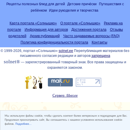
Рецепты полезных блюд для детей
Детские причёски
Путешествия с
ребёнком
Идеи рукоделия и творчества
Карта портала «Солнышко»
О портале «Солнышко»
Реклама на
портале
Информация для авторов
Достижения портала
Отзывы
родителей
Архив публикаций
Часто задаваемые вопросы (FAQ)
Политика конфиденциальности портала
Контакты
© 1999-2026, портал «Солнышко»
solnet.ee
Перепубликация материалов без
письменного согласия редакции и авторов
запрещена
solnet®
— зарегистрированный товарный знак. Все права защищены и
охраняются законом.
Сервер: fiber.ee
Мы используем файлы cookie, чтобы сделать контент более интересным и подходящим для Вас.
Продолжая просматривать сайт, Вы соглашаетесь с нашими условиями использования cookie-
файлов.
Подробнее...