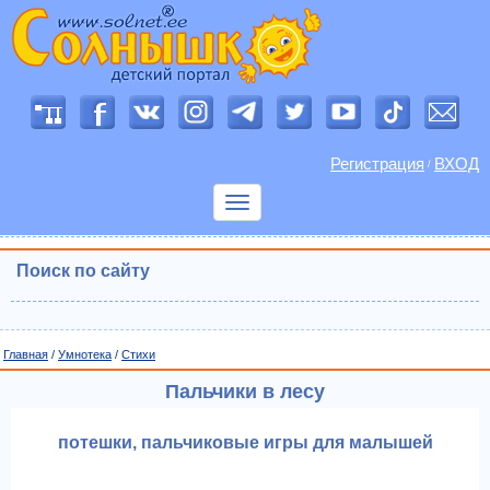
Регистрация
ВХОД
/
Показать
меню
Поиск по сайту
Главная
/
Умнотека
/
Cтихи
Пальчики в лесу
потешки, пальчиковые игры для малышей