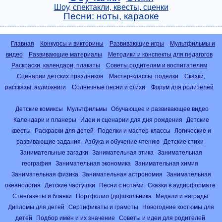
Шоу, спектакли, квесты, сценки
Песни: ноты, караоке
Главная
Конкурсы и викторины
Развивающие игры
Мультфильмы и
видео
Развивающие материалы
Методики и конспекты для педагогов
Раскраски, календари, плакаты
Советы родителям и воспитателям
Сценарии детских праздников
Мастер-классы, поделки
Сказки,
рассказы, аудиокниги
Солнечные песни и стихи
Форум для родителей
Детские комиксы
Мультфильмы
Обучающее и развивающее видео
Календари и планеры
Идеи и сценарии для дня рождения
Детские
квесты
Раскраски для детей
Поделки и мастер-классы
Логические и
развивающие задания
Азбука и обучение чтению
Детские стихи
Занимательные загадки
Занимательная этика
Занимательная
география
Занимательная экономика
Занимательная химия
Занимательная физика
Занимательная астрономия
Занимательная
океанология
Детские частушки
Песни с нотами
Сказки в аудиоформате
Стенгазеты и бланки
Портфолио (до)школьника
Медали и награды
Дипломы для детей
Сертификаты и грамоты
Новогодние костюмы для
детей
Подбор имён и их значение
Советы и идеи для родителей