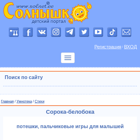
Регистрация
ВХОД
/
Показать
меню
Поиск по сайту
Главная
/
Умнотека
/
Cтихи
Сорока-белобока
потешки, пальчиковые игры для малышей