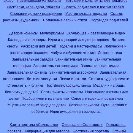
видео
Развивающие материалы
Методики и конспекты для педагогов
Раскраски, календари, плакаты
Советы родителям и воспитателям
Сценарии детских праздников
Мастер-классы, поделки
Сказки,
рассказы, аудиокниги
Солнечные песни и стихи
Форум для родителей
Детские комиксы
Мультфильмы
Обучающее и развивающее видео
Календари и планеры
Идеи и сценарии для дня рождения
Детские
квесты
Раскраски для детей
Поделки и мастер-классы
Логические и
развивающие задания
Азбука и обучение чтению
Детские стихи
Занимательные загадки
Занимательная этика
Занимательная
география
Занимательная экономика
Занимательная химия
Занимательная физика
Занимательная астрономия
Занимательная
океанология
Детские частушки
Песни с нотами
Сказки в аудиоформате
Стенгазеты и бланки
Портфолио (до)школьника
Медали и награды
Дипломы для детей
Сертификаты и грамоты
Новогодние костюмы для
детей
Подбор имён и их значение
Советы и идеи для родителей
Рецепты полезных блюд для детей
Детские причёски
Путешествия с
ребёнком
Идеи рукоделия и творчества
Карта портала «Солнышко»
О портале «Солнышко»
Реклама на
портале
Информация для авторов
Достижения портала
Отзывы