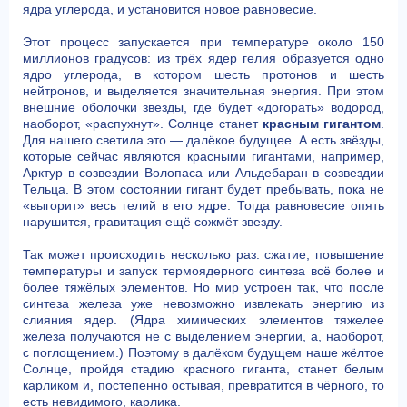
ядра углерода, и установится новое равновесие.
Этот процесс запускается при температуре около 150
миллионов градусов: из трёх ядер гелия образуется одно
ядро углерода, в котором шесть протонов и шесть
нейтронов, и выделяется значительная энергия. При этом
внешние оболочки звезды, где будет «догорать» водород,
наоборот, «распухнут». Солнце станет
красным гигантом
.
Для нашего светила это — далёкое будущее. А есть звёзды,
которые сейчас являются красными гигантами, например,
Арктур в созвездии Волопаса или Альдебаран в созвездии
Тельца. В этом состоянии гигант будет пребывать, пока не
«выгорит» весь гелий в его ядре. Тогда равновесие опять
нарушится, гравитация ещё сожмёт звезду.
Так может происходить несколько раз: сжатие, повышение
температуры и запуск термоядерного синтеза всё более и
более тяжёлых элементов. Но мир устроен так, что после
синтеза железа уже невозможно извлекать энергию из
слияния ядер. (Ядра химических элементов тяжелее
железа получаются не с выделением энергии, а, наоборот,
с поглощением.) Поэтому в далёком будущем наше жёлтое
Солнце, пройдя стадию красного гиганта, станет белым
карликом и, постепенно остывая, превратится в чёрного, то
есть невидимого, карлика.