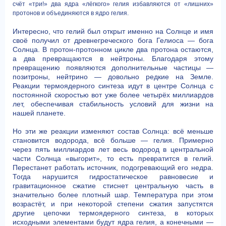
счёт «три!» два ядра «лёгкого» гелия избавляются от «лишних»
протонов и объединяются в ядро гелия.
Интересно, что гелий был открыт именно на Солнце и имя
своё получил от древнегреческого бога Гелиоса — бога
Солнца. В протон-протонном цикле два протона остаются,
а два превращаются в нейтроны. Благодаря этому
превращению появляются дополнительные частицы —
позитроны, нейтрино — довольно редкие на Земле.
Реакции термоядерного синтеза идут в центре Солнца с
постоянной скоростью вот уже более четырёх миллиардов
лет, обеспечивая стабильность условий для жизни на
нашей планете.
Но эти же реакции изменяют состав Солнца: всё меньше
становится водорода, всё больше — гелия. Примерно
через пять миллиардов лет весь водород в центральной
части Солнца «выгорит», то есть превратится в гелий.
Перестанет работать источник, подогревающий его недра.
Тогда нарушится гидростатическое равновесие и
гравитационное сжатие стиснет центральную часть в
значительно более плотный шар. Температура при этом
возрастёт, и при некоторой степени сжатия запустятся
другие цепочки термоядерного синтеза, в которых
исходными элементами будут ядра гелия, а конечными —