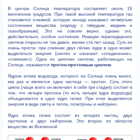
В центре Солнца температура составляет около 15
миллионов градусов. При такой высокой температуре газ
становится плазмой, которую иногда называют четвёртым
состоянием вещества (наряду с твёрдым, жидким и
газообразным). Это не совсем верно, однако это,
действительно, особое состояние. Реакции термоядерного
синтеза открыты не так давно, менее ста лет назад. Суть их
очень проста: при слиянии двух лёгких ядер в одно может
выделяться энергия (синтез и означает «соединение»,
«слияние»). Одна из цепочек синтеза, работающих на
Солнце, называется
протон-протонным циклом
.
Ядром атома водорода, которого на Солнце очень много,
как раз и является одна частица — протон. Суть этого
цикла (чаще всего он включает в себя три стадии) состоит в
том, что четыре протона (то есть четыре ядра водорода)
объединяются в одно ядро гелия. При этом выделяется
энергия в виде света и тепла, позитроны и нейтрино.
Ядро атома гелия состоит из четырёх частиц: двух
протонов и двух нейтронов. Это второе по лёгкости
вещество во Вселенной.