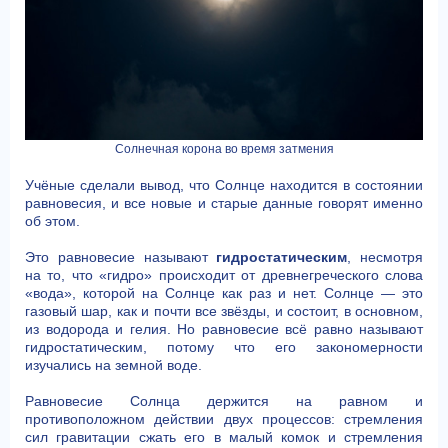
Солнечная корона во время затмения
Учёные сделали вывод, что Солнце находится в состоянии
равновесия, и все новые и старые данные говорят именно
об этом.
Это равновесие называют
гидростатическим
, несмотря
на то, что «гидро» происходит от древнегреческого слова
«вода», которой на Солнце как раз и нет. Солнце — это
газовый шар, как и почти все звёзды, и состоит, в основном,
из водорода и гелия. Но равновесие всё равно называют
гидростатическим, потому что его закономерности
изучались на земной воде.
Равновесие Солнца держится на равном и
противоположном действии двух процессов: стремления
сил гравитации сжать его в малый комок и стремления