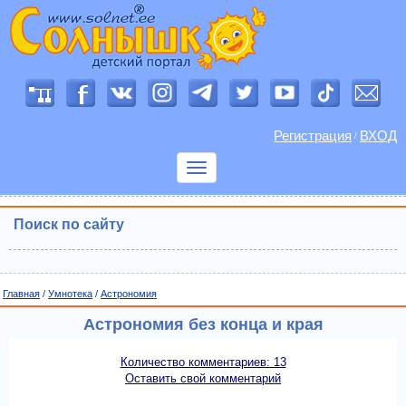
Регистрация
ВХОД
/
Показать
меню
Поиск по сайту
Главная
/
Умнотека
/
Астрономия
Астрономия без конца и края
Количество комментариев: 13
Оставить свой комментарий