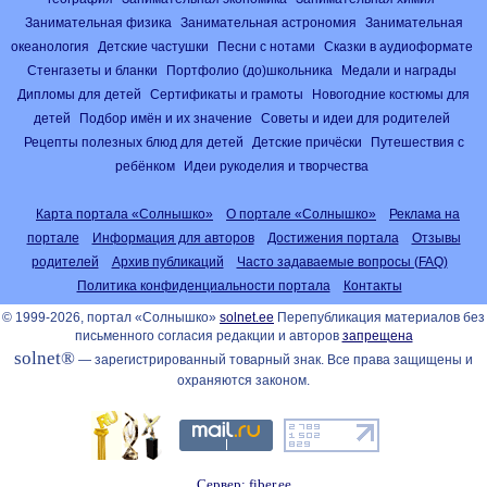
Занимательная физика
Занимательная астрономия
Занимательная
океанология
Детские частушки
Песни с нотами
Сказки в аудиоформате
Стенгазеты и бланки
Портфолио (до)школьника
Медали и награды
Дипломы для детей
Сертификаты и грамоты
Новогодние костюмы для
детей
Подбор имён и их значение
Советы и идеи для родителей
Рецепты полезных блюд для детей
Детские причёски
Путешествия с
ребёнком
Идеи рукоделия и творчества
Карта портала «Солнышко»
О портале «Солнышко»
Реклама на
портале
Информация для авторов
Достижения портала
Отзывы
родителей
Архив публикаций
Часто задаваемые вопросы (FAQ)
Политика конфиденциальности портала
Контакты
© 1999-2026, портал «Солнышко»
solnet.ee
Перепубликация материалов без
письменного согласия редакции и авторов
запрещена
solnet®
— зарегистрированный товарный знак. Все права защищены и
охраняются законом.
Сервер: fiber.ee