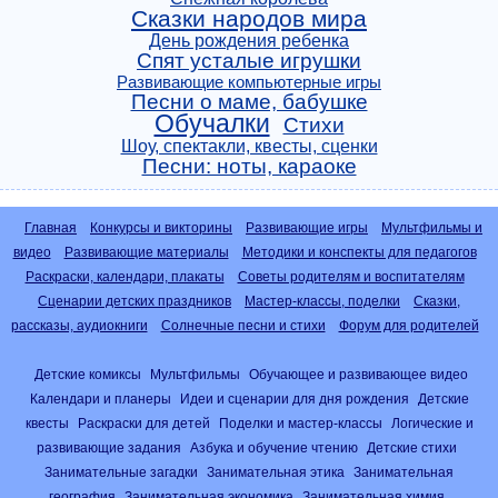
Сказки народов мира
День рождения ребенка
Спят усталые игрушки
Развивающие компьютерные игры
Песни о маме, бабушке
Обучалки
Стихи
Шоу, спектакли, квесты, сценки
Песни: ноты, караоке
Главная
Конкурсы и викторины
Развивающие игры
Мультфильмы и
видео
Развивающие материалы
Методики и конспекты для педагогов
Раскраски, календари, плакаты
Советы родителям и воспитателям
Сценарии детских праздников
Мастер-классы, поделки
Сказки,
рассказы, аудиокниги
Солнечные песни и стихи
Форум для родителей
Детские комиксы
Мультфильмы
Обучающее и развивающее видео
Календари и планеры
Идеи и сценарии для дня рождения
Детские
квесты
Раскраски для детей
Поделки и мастер-классы
Логические и
развивающие задания
Азбука и обучение чтению
Детские стихи
Занимательные загадки
Занимательная этика
Занимательная
география
Занимательная экономика
Занимательная химия