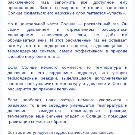
раскалённого газа заполнить всё доступное ему
пространство. Закон всемирного тяготения заставляет
Солнце сжиматься: его наружные слои пытаются «упасть».
Но в центральной части Солнца — раскалённый газ. Он
своим давлением и стремлением расшириться
«подпирает» вышележащие слои, не даёт им
обрушиваться вниз. И этот раскалённый газ не остывает,
потому что его подогревает энергия, выделяющаяся в
термоядерном синтезе, самом эффективном в природе
способе получения тепла.
Если Солнце немного сожмётся, то температура и
давление в его сердцевине подрастут, что ускорит
термоядерные реакции, выделившаяся дополнительная
энергия ещё увеличит температуру и давление и Солнце
расширится до прежней величины.
Если, наоборот, наша звезда немного увеличится в
размерах, то в её середине уменьшатся температура и
давление, замедлятся термоядерные реакции,
температура ещё сильнее упадёт и Солнце с помощью
гравитации сожмётся обратно.
Вот так и регулируется гидростатическое равновесие.