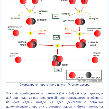
Схема протон-протонного цикла*. Рисунок автора
*На счёт «раз!» две пары протонов (1-2 и 3-4) образуют два ядра
дейтерия (один из протонов каждой пары превращается в нейтрон);
на счёт «два!» каждое из ядер дейтерия с помощью
дополнительного протона становится ядром «лёгкого» гелия; на